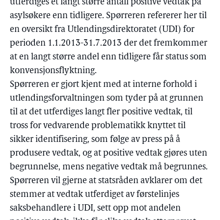
utferdiges et langt større antall positive vedtak på
asylsøkere enn tidligere. Spørreren refererer her til
en oversikt fra Utlendingsdirektoratet (UDI) for
perioden 1.1.2013-31.7.2013 der det fremkommer
at en langt større andel enn tidligere får status som
konvensjonsflyktning.
Spørreren er gjort kjent med at interne forhold i
utlendingsforvaltningen som tyder på at grunnen
til at det utferdiges langt fler positive vedtak, til
tross for vedvarende problematikk knyttet til
sikker identifisering, som følge av press på å
produsere vedtak, og at positive vedtak gjøres uten
begrunnelse, mens negative vedtak må begrunnes.
Spørreren vil gjerne at statsråden avklarer om det
stemmer at vedtak utferdiget av førstelinjes
saksbehandlere i UDI, sett opp mot andelen