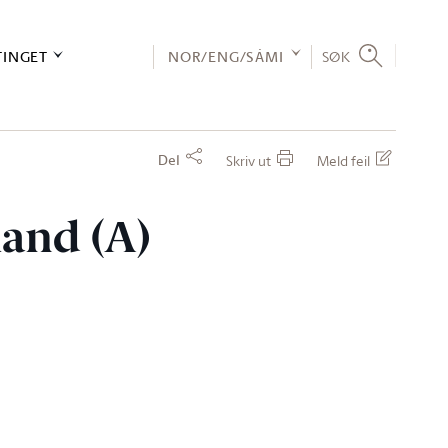
TINGET
NOR/ENG/SÁMI
SØK
Del
Skriv ut
Meld feil
land (A)