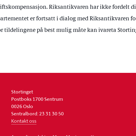
iftskompensasjon. Riksantikvaren har ikke fordelt d
artementet er fortsatt i dialog med Riksantikvaren fo
r tildelingene på best mulig måte kan ivareta Stortin
Stortinget
Postboks 1700 Sentrum
0026 Oslo
Sentralbord: 23 31 30 50
Kontakt oss