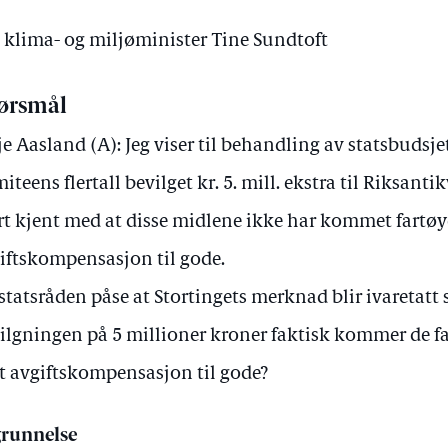
v klima- og miljøminister Tine Sundtoft
ørsmål
je Aasland (A): Jeg viser til behandling av statsbudsje
iteens flertall bevilget kr. 5. mill. ekstra til Riksanti
rt kjent med at disse midlene ikke har kommet fartø
iftskompensasjon til gode.
 statsråden påse at Stortingets merknad blir ivaretatt 
ilgningen på 5 millioner kroner faktisk kommer de f
t avgiftskompensasjon til gode?
runnelse