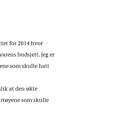
ttet for 2014 hvor
kvarens budsjett. Jeg er
yene som skulle hatt
slik at den økte
artøyene som skulle