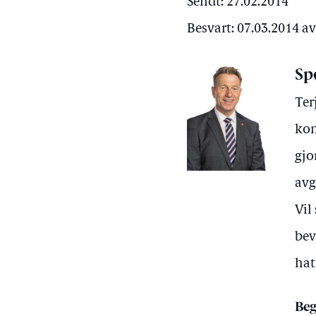
Sendt: 27.02.2014
Besvart: 07.03.2014 a
Sp
Ter
kom
gjo
avg
Vil
bev
hat
Beg