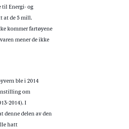
til Energi- og
 at de 5 mill.
ikke kommer fartøyene
kvaren mener de ikke
øyvern ble i 2014
nnstilling om
013-2014). I
 at denne delen av den
lle hatt