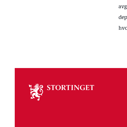
avg
dep
hvo
Om
stortinget