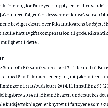
sk Forening for Fartøyvern opplyser i en henvendelse 
jøkomiteen følgende: "dessverre er konsekvensen blitt
nene bevilget ekstra over Riksantikvarens budsjett 
 skulle hatt avgiftskompensasjon til gode. Riksanti
 mulighet til dette".
ar
e Sundtoft: Riksantikvarens post 74 Tilskudd til Fart
rket med 5 mill. kroner i energi- og miljøkomiteens i
ilgninger på statsbudsjettet 2014, jf. Innstilling 9S (2
delingsbrev 2014 til Riksantikvaren understrekes det
ale budsjettøkningen er knyttet til fartøyene som sku