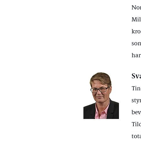
Nor
Mil
kro
som
har
Sv
Tin
sty
bev
Til
tot