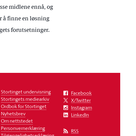
isse midlene ennå, og
r å finne en løsning
gets forutsetninger.
Stortinget undervisning
Facebook
Stortingets mediearkiv
X/Twitter
Ordbok for Stortinget
Instagram
Nyhetsbrev
LinkedIn
Om nettstedet
Personvernerklæring
RSS
Tilgjengelighetserklæring