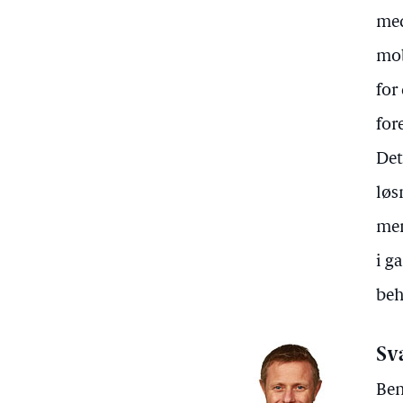
med
mob
for
for
Det
løs
men
i g
beh
Sv
Ben