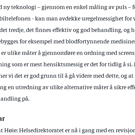
 ny teknologi – gjennom en enkel måling av puls –
iltelefonen - kan man avdekke uregelmessighet for v
 det tredje, det finnes effektiv og god behandling, og 
ebygges for eksempel med blodfortynnende medisiner
 er ulike måter å gjennomføre en ordning med screen
ning som er mest hensiktsmessig er det for tidlig å si.
er vi det er god grunn til å gå videre med dette, og at
ang en utredning av ulike alternative måter å sikre ef
andling på.
ar
t Høie: Helsedirektoratet er nå i gang med en revisjo