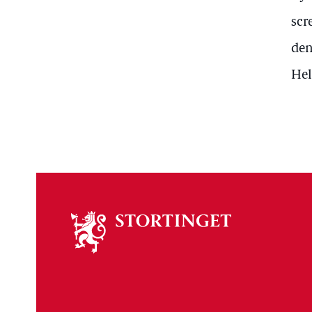
scr
den
Hel
Om
stortinget