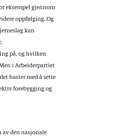
 for eksempel gjennom
idere oppfølging. Og
hjerneslag kan
.
ing på, og hvilken
 Men i Arbeiderpartiet
 det haster med å sette
fektiv forebygging og
n av den nasjonale