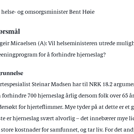
v helse- og omsorgsminister Bent Høie
ørsmål
geir Micaelsen (A): Vil helseministeren utrede muligh
eeningprogram for å forhindre hjerneslag?
runnelse
rtespesialist Steinar Madsen har til NRK 18.2 argument
 forhindre 700 hjerneslag årlig dersom folk over 65 år
ersøkt for hjerteflimmer. Mye tyder på at dette er et g
ste er hjerneslag svært alvorlig – det innebærer mye li
 store kostnader for samfunnet, og tar liv. For det an