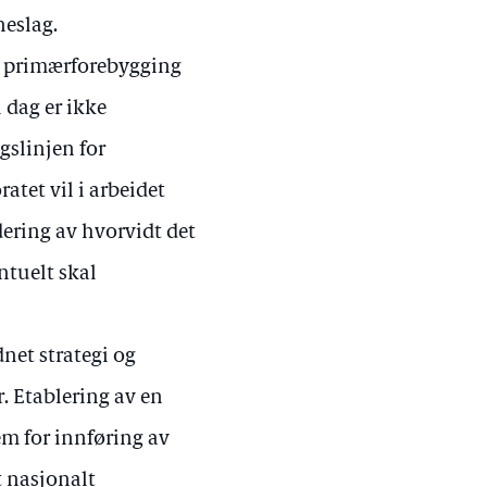
neslag.
ll primærforebygging
 dag er ikke
gslinjen for
atet vil i arbeidet
dering av hvorvidt det
ntuelt skal
dnet strategi og
. Etablering av en
em for innføring av
t nasjonalt