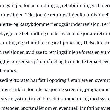
ningslinjen for behandling og rehabilitering ved hjer
ningslinjen ” Nasjonale retningslinjer for individue
hjerte- og karsykdommer” er også under revisjon. Per i
ebyggende behandling en del av den nasjonale retnin
andling og rehabilitering av hjerneslag. Helsedirektor
 revisjonen av disse to retningslinjene foreta en vur
faglig konsensus på området og hvor dette temaet eve
nlemmes.
sedirektoratet har fått i oppdrag å etablere en overor
ringsstruktur for alle nasjonale screeningprogrammer
k styringsstruktur vil bli sett i sammenheng med syst
 metoder. Spørsmålet om en eventuell innføring av e