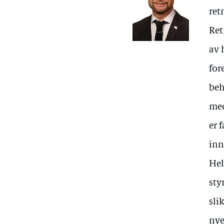
ret
Ret
av 
for
beh
med
er 
in
Hel
sty
sli
nye