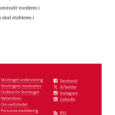
ventuelt vurderes i
skal etableres i
Stortinget undervisning
Facebook
Stortingets mediearkiv
X/Twitter
Ordbok for Stortinget
Instagram
Nyhetsbrev
LinkedIn
Om nettstedet
Personvernerklæring
RSS