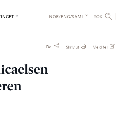
TINGET
NOR/ENG/SÁMI
SØK
Del
Skriv ut
Meld feil
Micaelsen
eren