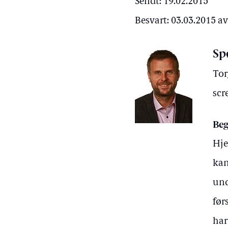
Sendt: 19.02.2015
Besvart: 03.03.2015 a
Sp
Tor
scr
Beg
Hje
kan
und
før
har