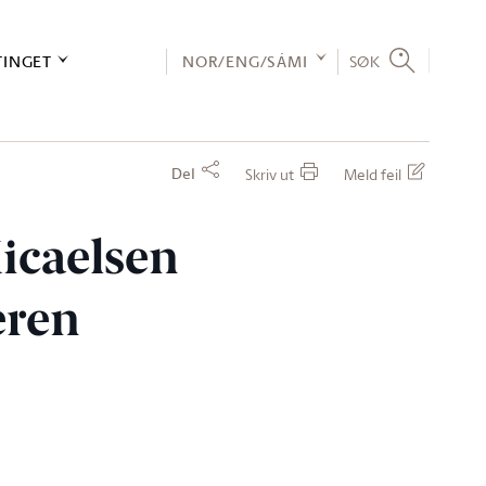
TINGET
NOR/ENG/SÁMI
SØK
Del
Skriv ut
Meld feil
Micaelsen
eren