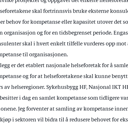
hvilke prosjekter og oppgaver det enkelte helseforetak
seforetakene skal fortrinnsvis bruke eksterne konsul
 er behov for kompetanse eller kapasitet utover det so
n organisasjon og for en tidsbegrenset periode. Enga
sulenter skal i hvert enkelt tilfelle vurderes opp mot 
petanse til organisasjonen.
illegg er det etablert nasjonale helseforetak for å sa
petanse og for at helseforetakene skal kunne benyt
rs av helseregioner. Sykehusbygg HF, Nasjonal IKT 
besitter i dag en samlet kompetanse som tidligere var 
ionene. Jeg forventer at samling av kompetanse inne
kjøp i sektoren vil bidra til å redusere behovet for ek