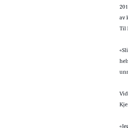
201
av 
Til
«Sl
hel
unn
Vid
Kje
«Je