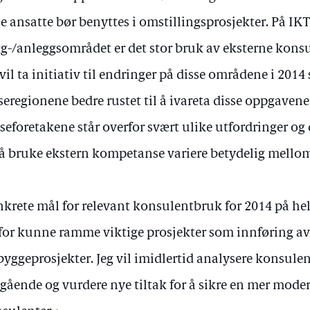
e ansatte bør benyttes i omstillingsprosjekter. På IK
g-/anleggsområdet er det stor bruk av eksterne konsu
 vil ta initiativ til endringer på disse områdene i 2014
seregionene bedre rustet til å ivareta disse oppgavene
seforetakene står overfor svært ulike utfordringer og
 å bruke ekstern kompetanse variere betydelig mellom
krete mål for relevant konsulentbruk for 2014 på hel
for kunne ramme viktige prosjekter som innføring av
byggeprosjekter. Jeg vil imidlertid analysere konsul
gående og vurdere nye tiltak for å sikre en mer mode