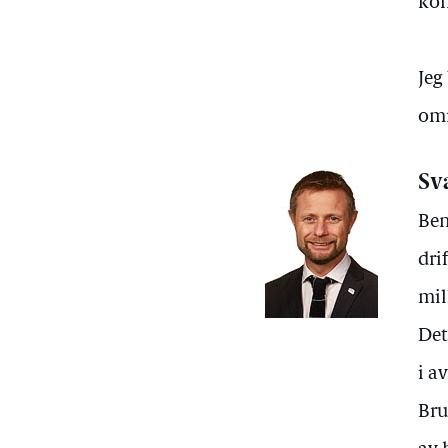
kon
Jeg
omr
Sv
Ben
dri
mil
Det
i a
Bru