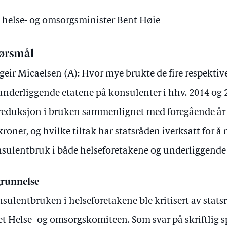
v helse- og omsorgsminister Bent Høie
ørsmål
geir Micaelsen (A): Hvor mye brukte de fire respektiv
underliggende etatene på konsulenter i hhv. 2014 og 
reduksjon i bruken sammenlignet med foregående år 
kroner, og hvilke tiltak har statsråden iverksatt for
sulentbruk i både helseforetakene og underliggende 
runnelse
sulentbruken i helseforetakene ble kritisert av stat
et Helse- og omsorgskomiteen. Som svar på skriftlig 