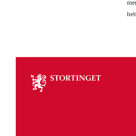
men
hel
Om
stortinget