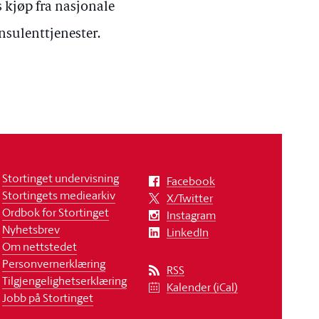
 kjøp fra nasjonale
sulenttjenester.
Stortinget undervisning
Facebook
Stortingets mediearkiv
X/Twitter
Ordbok for Stortinget
Instagram
Nyhetsbrev
LinkedIn
Om nettstedet
Personvernerklæring
RSS
Tilgjengelighetserklæring
Kalender (iCal)
Jobb på Stortinget