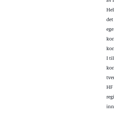
av 
Hel
det
ege
kon
kom
I t
kom
tve
HF 
reg
inn