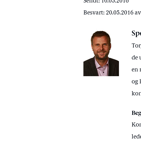
Sendt: 10.05.2016
Besvart: 20.05.2016 a
Sp
Tor
de 
en 
og 
kon
Beg
Kon
led