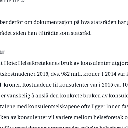
sulenter.»
 ber derfor om dokumentasjon på hva statsråden har g
ådet siden han tiltrådte som statsråd.
ar
t Høie: Helseforetakenes bruk av konsulenter utgjord
ftskostnadene i 2015, dvs. 982 mill. kroner. I 2014 va
l. kroner. Kostnadene til konsulenter var i 2015 ca. 10
 er vanskelig å anslå den konkrete bruken av konsulen
vtalene med konsulentselskapene ofte ligger innen fa
ken av konsulenter vil variere mellom helseforetak og