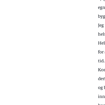
egn
byg
Jeg
hel
Hel
for
tid.
Kon
der
og 
inn