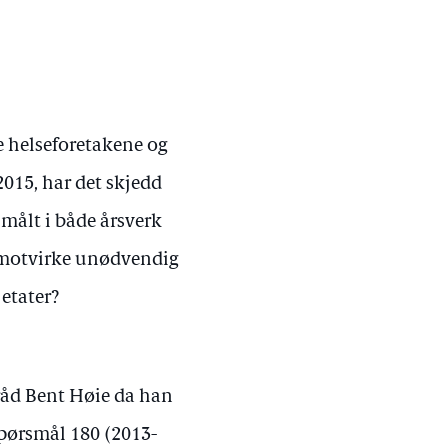
e helseforetakene og
2015, har det skjedd
målt i både årsverk
 å motvirke unødvendig
etater?
sråd Bent Høie da han
spørsmål 180 (2013-