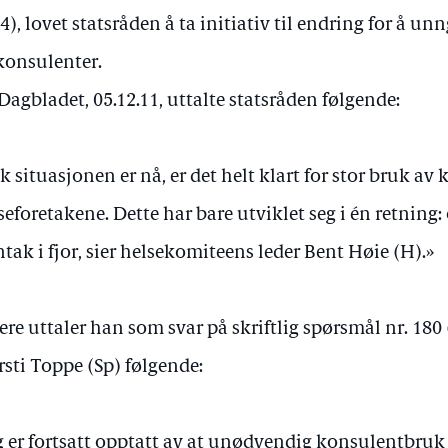
4), lovet statsråden å ta initiativ til endring for å 
konsulenter.
 Dagbladet, 05.12.11, uttalte statsråden følgende:
ik situasjonen er nå, er det helt klart for stor bruk av
seforetakene. Dette har bare utviklet seg i én retning:
tak i fjor, sier helsekomiteens leder Bent Høie (H).»
ere uttaler han som svar på skriftlig spørsmål nr. 180
rsti Toppe (Sp) følgende:
g er fortsatt opptatt av at unødvendig konsulentbruk 