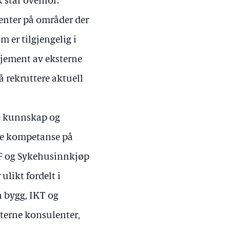
 står ovenfor.
enter på områder der
m er tilgjengelig i
sjement av eksterne
å rekruttere aktuell
mle kunnskap og
te kompetanse på
HF og Sykehusinnkjøp
ulikt fordelt i
n bygg, IKT og
sterne konsulenter,