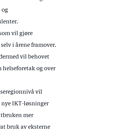
T og
lenter.
 som vil gjøre
 selv i årene framover.
 dermed vil behovet
 helseforetak og over
seregionnivå vil
 nye IKT-løsninger
entbruken mer
rat bruk av eksterne