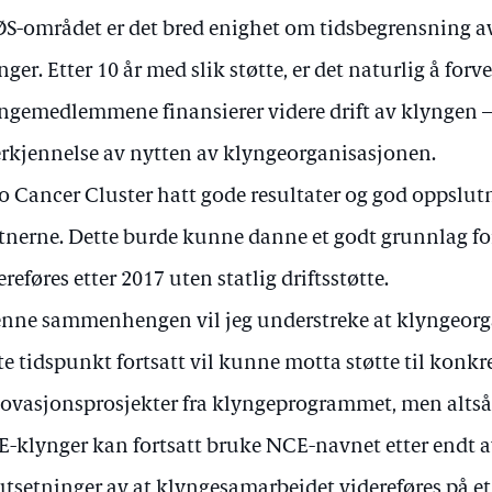
ØS-området er det bred enighet om tidsbegrensning av 
nger. Etter 10 år med slik støtte, er det naturlig å forv
ngemedlemmene finansierer videre drift av klyngen 
rkjennelse av nytten av klyngeorganisasjonen.
o Cancer Cluster hatt gode resultater og god oppslut
tnerne. Dette burde kunne danne et godt grunnlag fo
ereføres etter 2017 uten statlig driftsstøtte.
enne sammenhengen vil jeg understreke at klyngeorg
te tidspunkt fortsatt vil kunne motta støtte til konk
ovasjonsprosjekter fra klyngeprogrammet, men altså ik
-klynger kan fortsatt bruke NCE-navnet etter endt 
utsetninger av at klyngesamarbeidet videreføres på et