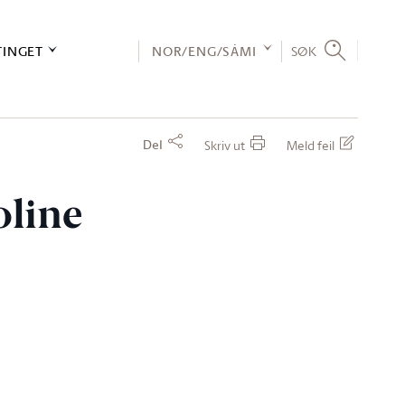
TINGET
NOR/ENG/SÁMI
SØK
Del
Skriv ut
Meld feil
oline