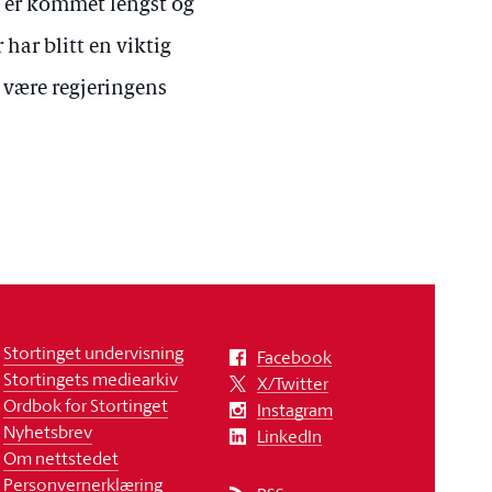
m er kommet lengst og
har blitt en viktig
 være regjeringens
Stortinget undervisning
Facebook
Stortingets mediearkiv
X/Twitter
Ordbok for Stortinget
Instagram
Nyhetsbrev
LinkedIn
Om nettstedet
Personvernerklæring