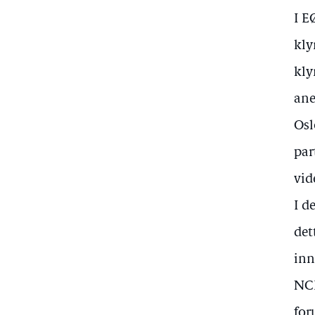
I E
kly
kly
ane
Osl
par
vid
I d
det
inn
NCE
for