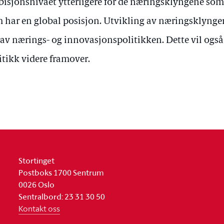
isjonsnivået ytterligere for de næringsklyngene so
 har en global posisjon. Utvikling av næringsklynger 
 av nærings- og innovasjonspolitikken. Dette vil også
itikk videre framover.
Stortinget
Postboks 1700 Sentrum
0026 Oslo
Sentralbord: 23 31 30 50
Kontakt oss