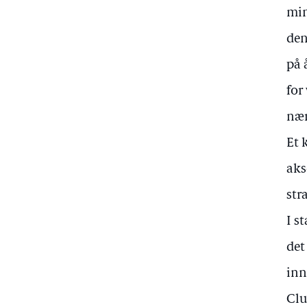
min
den
på 
for
nær
Et 
aks
str
I s
det
inn
Clu