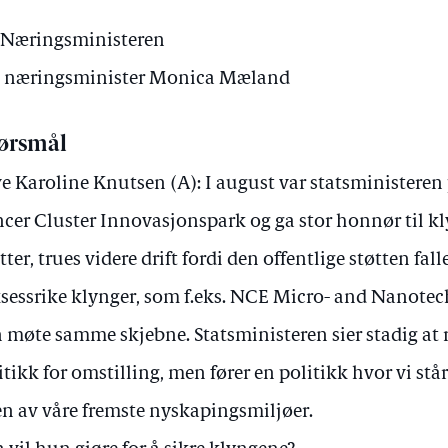
 Næringsministeren
av næringsminister Monica Mæland
ørsmål
e Karoline Knutsen (A): I august var statsministeren
cer Cluster Innovasjonspark og ga stor honnør til kl
etter, trues videre drift fordi den offentlige støtten fall
sessrike klynger, som f.eks. NCE Micro- and Nanotec
 møte samme skjebne. Statsministeren sier stadig at 
itikk for omstilling, men fører en politikk hvor vi står 
n av våre fremste nyskapingsmiljøer.