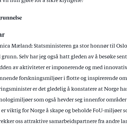
 vil hun gjøre for å sikre klyngene?
runnelse
ar
ica Mæland: Statsministeren ga stor honnør til Osl
 grunn. Selv har jeg også hatt gleden av å besøke sente
dden av aktiviteter er imponerende og med innovativ
nnende forskningsmiljøer i flotte og inspirerende om
ingsminister er det gledelig å konstatere at Norge har
nologimiljøer som også hevder seg innenfor områder s
 er viktig for Norge å skape og beholde FoU-miljøer s
trekker oss attraktive samarbeidspartnere fra andre la