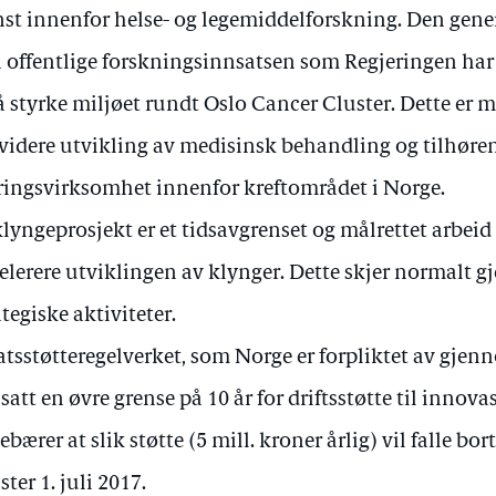
st innenfor helse- og legemiddelforskning. Den gener
 offentlige forskningsinnsatsen som Regjeringen har
å styrke miljøet rundt Oslo Cancer Cluster. Dette er 
 videre utvikling av medisinsk behandling og tilhøre
ingsvirksomhet innenfor kreftområdet i Norge.
klyngeprosjekt er et tidsavgrenset og målrettet arbeid 
elerere utviklingen av klynger. Dette skjer normalt 
ategiske aktiviteter.
tatsstøtteregelverket, som Norge er forpliktet av gjen
 satt en øvre grense på 10 år for driftsstøtte til innov
ebærer at slik støtte (5 mill. kroner årlig) vil falle bo
ster 1. juli 2017.