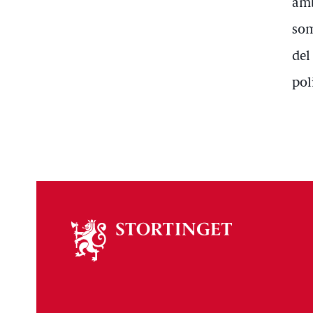
amb
som
del
pol
Om
stortinget