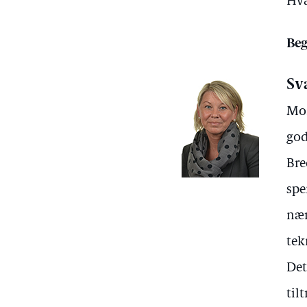
Hva
Beg
Sv
Mon
god
Bre
spe
nær
tek
Det
til