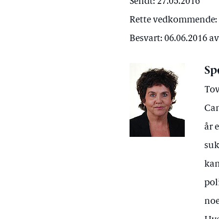
Sendt: 27.05.2016
Rette vedkommende:
Besvart: 06.06.2016 
Sp
Tov
Can
år 
suk
kan
pol
noe