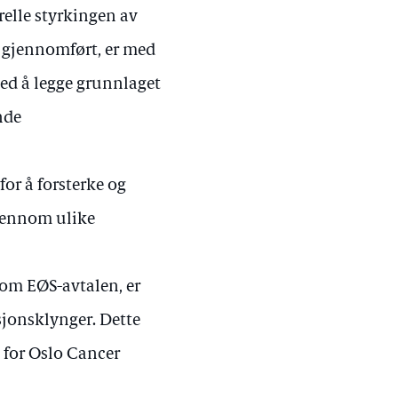
elle styrkingen av
 gjennomført, er med
med å legge grunnlaget
nde
for å forsterke og
gjennom ulike
nom EØS-avtalen, er
asjonsklynger. Dette
rt for Oslo Cancer