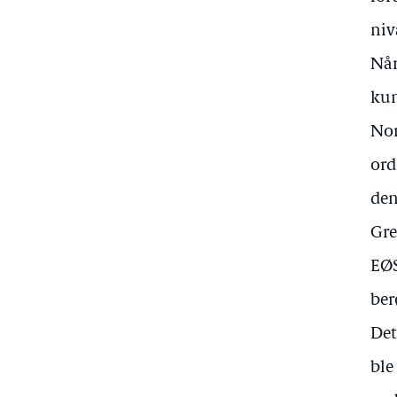
niv
Når
kun
Nor
ord
den
Gre
EØS
ber
Det
ble