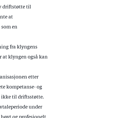
driftstøtte til
ente at
– som en
ning fra klyngens
r at klyngen også kan
anisasjonen etter
rete kompetanse- og
ke til driftsstøtte.
avtaleperiode under
 høyt og profesjonelt