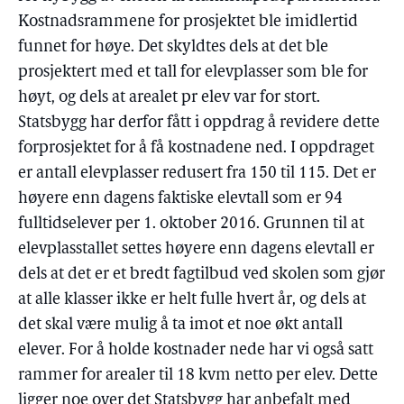
Kostnadsrammene for prosjektet ble imidlertid
funnet for høye. Det skyldtes dels at det ble
prosjektert med et tall for elevplasser som ble for
høyt, og dels at arealet pr elev var for stort.
Statsbygg har derfor fått i oppdrag å revidere dette
forprosjektet for å få kostnadene ned. I oppdraget
er antall elevplasser redusert fra 150 til 115. Det er
høyere enn dagens faktiske elevtall som er 94
fulltidselever per 1. oktober 2016. Grunnen til at
elevplasstallet settes høyere enn dagens elevtall er
dels at det er et bredt fagtilbud ved skolen som gjør
at alle klasser ikke er helt fulle hvert år, og dels at
det skal være mulig å ta imot et noe økt antall
elever. For å holde kostnader nede har vi også satt
rammer for arealer til 18 kvm netto per elev. Dette
ligger noe over det Statsbygg har anbefalt med