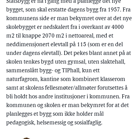
Statsbygg er nå i gang med å planlegge det nye
bygget, som skal erstatte dagens bygg fra 1957. Fra
kommunens side er man bekymret over at det nye
skolebygget er nedskalert fra i overkant av 4000
m2 til knappe 2070 m2 i nettoareal, med et
neddimensjonert elevtall på 115 (som er en del
under dagens elevtall). Det pekes blant annet på at
skolen tenkes bygd uten gymsal, uten slaktehall,
sammenslått bygg- og TIPhall, kun ett
naturfagrom, kantine som kombinert klasserom
samt at skolens fellesmøter/allmøter forutsettes å
bli holdt hos andre institusjoner i kommunen. Fra
kommunen og skolen er man bekymret for at det
planlegges et bygg som ikke holder mål
pedagogisk, helsemessig og sosialfaglig.