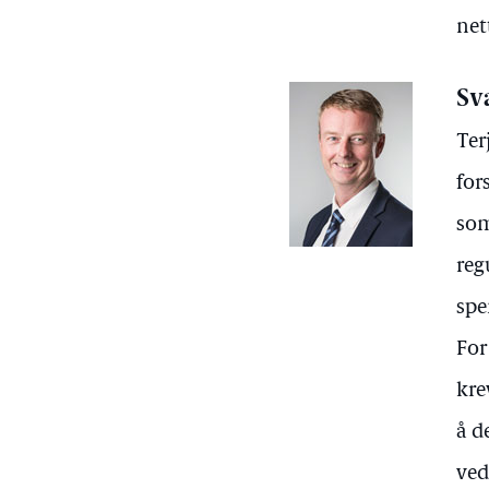
net
Sv
Ter
for
som
reg
spe
For
kre
å d
ved