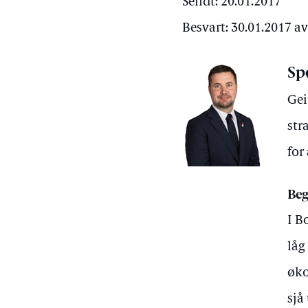
Sendt: 20.01.2017
Besvart: 30.01.2017 av
Sp
Gei
str
for
Beg
I B
låg
øko
sjå