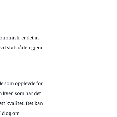
konomisk, er det at
vil statsråden gjera
de som opplevde for
om kven som har det
tt kvalitet. Det kan
eld og om