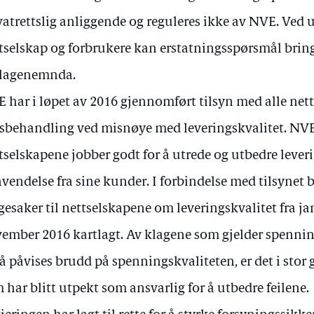
vatrettslig anliggende og reguleres ikke av NVE. Ved
tselskap og forbrukere kan erstatningsspørsmål bring
lagenemnda.
 har i løpet av 2016 gjennomført tilsyn med alle net
sbehandling ved misnøye med leveringskvalitet. NVE
tselskapene jobber godt for å utrede og utbedre leveri
vendelse fra sine kunder. I forbindelse med tilsynet b
gesaker til nettselskapene om leveringskvalitet fra ja
ember 2016 kartlagt. Av klagene som gjelder spenning
å påvises brudd på spenningskvaliteten, er det i stor 
 har blitt utpekt som ansvarlig for å utbedre feilene.