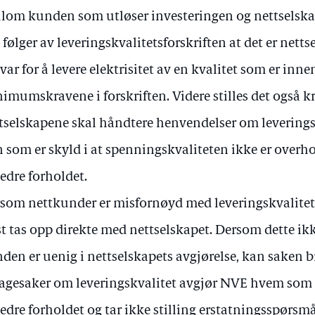
lom kunden som utløser investeringen og nettselska
 følger av leveringskvalitetsforskriften at det er nett
var for å levere elektrisitet av en kvalitet som er inne
imumskravene i forskriften. Videre stilles det også k
tselskapene skal håndtere henvendelser om leveringsk
 som er skyld i at spenningskvaliteten ikke er overhol
edre forholdet.
som nettkunder er misfornøyd med leveringskvalitete
st tas opp direkte med nettselskapet. Dersom dette ikke
den er uenig i nettselskapets avgjørelse, kan saken b
lagesaker om leveringskvalitet avgjør NVE hvem som e
edre forholdet og tar ikke stilling erstatningsspørsmål