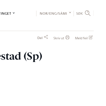
TINGET
NOR/ENG/SÁMI
SØK
Del
Skriv ut
Meld feil
estad (Sp)