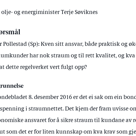
 olje- og energiminister Terje Søviknes
ørsmål
r Pollestad (Sp): Kven sitt ansvar, både praktisk og ø
aumkunder har nok straum og til rett kvalitet, og kva 
 at dette regelverket vert fulgt opp?
runnelse
ondebladet 8. desember 2016 er det ei sak om ein bon
 spenning i straumnettet. Det kjem der fram uvisse 
nomiske ansvaret for å sikre straum til kundane av re
 ut som det er for liten kunnskap om kva krav som gj