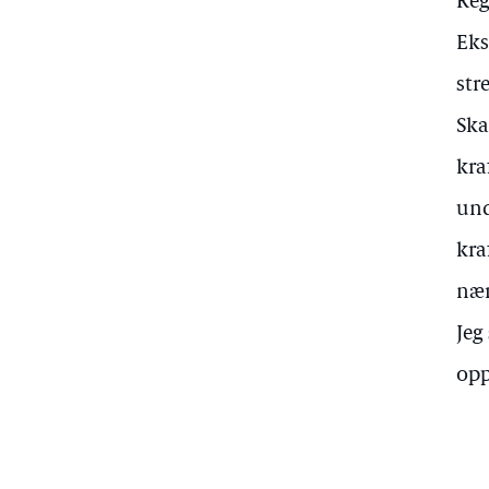
Reg
Eks
str
Ska
kra
und
kra
nær
Jeg
opp