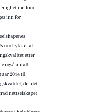
 uenighet mellom
es inn for
tselskapenes
s inntrykk er at
ngskvalitet etter
le også antall
nuar 2014 til
skvalitet, der det
grad nettselskapet