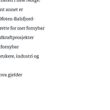
erheten i hele Norge.
ant annet er
Ofoten-Balsfjord-
 rette for mer fornybar
dkraftprosjekter
 fornybar
brukere, industri og
hva gjelder