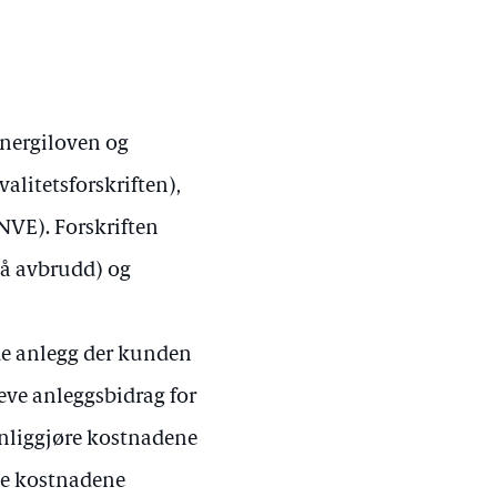
energiloven og
valitetsforskriften),
NVE). Forskriften
 på avbrudd) og
de anlegg der kunden
reve anleggsbidrag for
ynliggjøre kostnadene
sse kostnadene