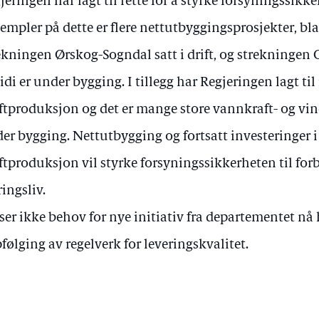
jeringen har lagt til rette for å styrke forsyningssikk
empler på dette er flere nettutbyggingsprosjekter, bl
ekningen Ørskog-Sogndal satt i drift, og strekningen 
idi er under bygging. I tillegg har Regjeringen lagt til
ftproduksjon og det er mange store vannkraft- og vin
er bygging. Nettutbygging og fortsatt investeringer i
ftproduksjon vil styrke forsyningssikkerheten til for
ingsliv.
 ser ikke behov for nye initiativ fra departementet nå 
følging av regelverk for leveringskvalitet.