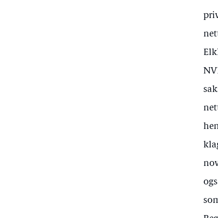
pri
net
Elk
NVE
sak
net
hen
kla
nov
ogs
som