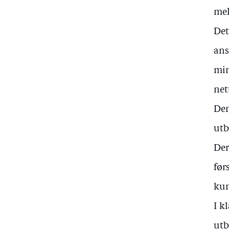
mel
Det
ans
min
net
Den
utb
Der
før
kun
I k
utb