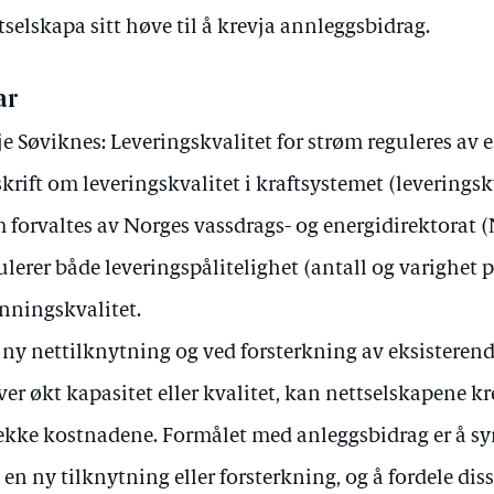
tselskapa sitt høve til å krevja annleggsbidrag.
ar
je Søviknes: Leveringskvalitet for strøm reguleres av 
skrift om leveringskvalitet i kraftsystemet (leveringsk
 forvaltes av Norges vassdrags- og energidirektorat (
ulerer både leveringspålitelighet (antall og varighet
nningskvalitet.
 ny nettilknytning og ved forsterkning av eksisteren
ver økt kapasitet eller kvalitet, kan nettselskapene k
ekke kostnadene. Formålet med anleggsbidrag er å s
 en ny tilknytning eller forsterkning, og å fordele di