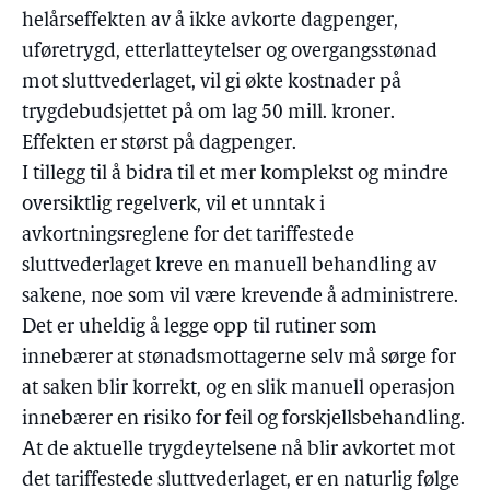
helårseffekten av å ikke avkorte dagpenger,
uføretrygd, etterlatteytelser og overgangsstønad
mot sluttvederlaget, vil gi økte kostnader på
trygdebudsjettet på om lag 50 mill. kroner.
Effekten er størst på dagpenger.
I tillegg til å bidra til et mer komplekst og mindre
oversiktlig regelverk, vil et unntak i
avkortningsreglene for det tariffestede
sluttvederlaget kreve en manuell behandling av
sakene, noe som vil være krevende å administrere.
Det er uheldig å legge opp til rutiner som
innebærer at stønadsmottagerne selv må sørge for
at saken blir korrekt, og en slik manuell operasjon
innebærer en risiko for feil og forskjellsbehandling.
At de aktuelle trygdeytelsene nå blir avkortet mot
det tariffestede sluttvederlaget, er en naturlig følge