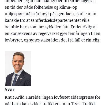
anbefaler jeg at han ikke sykler til barnehagen». I
en tid der både folkehelse og klima- og
miljøspørsmål står høyt på agendaen, skulle man
kanskje tro at samferdselsdepartementet ville
bejuble barn som tar sykkelen fatt. Er det riktig at
en konsekvens av regelverket gjør femåringen til en
lovbryter, og synes statsråden det i så fall er rimelig.
Svar
Knut Arild Hareide: ingen lovfestet aldersgrense for
når barn kan sykle i trafikken, men Trygg Trafikk