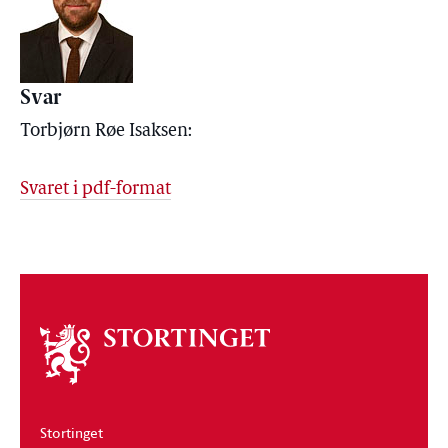
Svar
Torbjørn Røe Isaksen:
Svaret i pdf-format
Om
stortinget
Stortinget