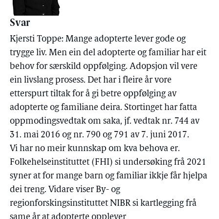
Svar
Kjersti Toppe: Mange adopterte lever gode og
trygge liv. Men ein del adopterte og familiar har eit
behov for særskild oppfølging. Adopsjon vil vere
ein livslang prosess. Det har i fleire år vore
etterspurt tiltak for å gi betre oppfølging av
adopterte og familiane deira. Stortinget har fatta
oppmodingsvedtak om saka, jf. vedtak nr. 744 av
31. mai 2016 og nr. 790 og 791 av 7. juni 2017.
Vi har no meir kunnskap om kva behova er.
Folkehelseinstituttet (FHI) si undersøking frå 2021
syner at for mange barn og familiar ikkje får hjelpa
dei treng. Vidare viser By- og
regionforskingsinstituttet NIBR si kartlegging frå
same år at adopterte opplever