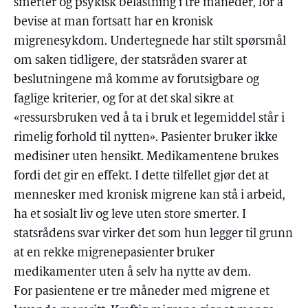
smerter og psykisk belastning i tre måneder, for å
bevise at man fortsatt har en kronisk
migrenesykdom. Undertegnede har stilt spørsmål
om saken tidligere, der statsråden svarer at
beslutningene må komme av forutsigbare og
faglige kriterier, og for at det skal sikre at
«ressursbruken ved å ta i bruk et legemiddel står i
rimelig forhold til nytten». Pasienter bruker ikke
medisiner uten hensikt. Medikamentene brukes
fordi det gir en effekt. I dette tilfellet gjør det at
mennesker med kronisk migrene kan stå i arbeid,
ha et sosialt liv og leve uten store smerter. I
statsrådens svar virker det som hun legger til grunn
at en rekke migrenepasienter bruker
medikamenter uten å selv ha nytte av dem.
For pasientene er tre måneder med migrene et