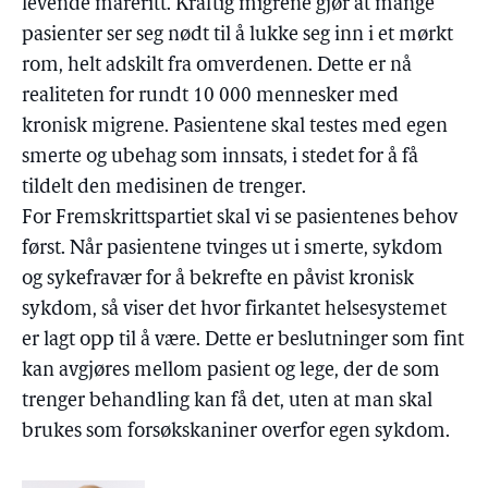
levende mareritt. Kraftig migrene gjør at mange
pasienter ser seg nødt til å lukke seg inn i et mørkt
rom, helt adskilt fra omverdenen. Dette er nå
realiteten for rundt 10 000 mennesker med
kronisk migrene. Pasientene skal testes med egen
smerte og ubehag som innsats, i stedet for å få
tildelt den medisinen de trenger.
For Fremskrittspartiet skal vi se pasientenes behov
først. Når pasientene tvinges ut i smerte, sykdom
og sykefravær for å bekrefte en påvist kronisk
sykdom, så viser det hvor firkantet helsesystemet
er lagt opp til å være. Dette er beslutninger som fint
kan avgjøres mellom pasient og lege, der de som
trenger behandling kan få det, uten at man skal
brukes som forsøkskaniner overfor egen sykdom.