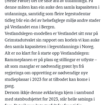
(Helse Førde) dei tre siste åra av utdanninga. På
denne måten kan ein auke den samla kapasiteten i
utdanninga, samtidig som fleire legestudentar
tidleg blir ein del av helsefaglege miljø andre stader
på Vestlandet enn i Bergen.
Vestlandslegen-modellen er Vestlandet sitt svar på
Grimstadutvalet sin rapport om korleis vi kan auke
den samla kapasiteten i legeutdanninga i Noreg.
Alt er no klart for å starte opp Vestlandslegen:
Rammeplanen er på plass og stillingar er utlyste –
alt som manglar er nødvendig grønt lys frå
regjeringa om oppretting av nødvendige nye
studieplassar i 2023 for at tilbodet kan kome i
gang.
Dersom ikkje denne avklaringa kjem i samband
med statsbudsjettet for 2023, står heile satsinga i