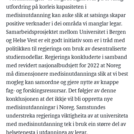
utfordring på korleis kapasiteten i
medisinutdanning kan auke slik at satsinga skapar
positive verknader i dei områda vi manglar legar.
Samarbeidsprosjektet mellom Universitet i Bergen
og Helse Vest er eit godt initiativ som er i tråd med
politikken til regjeringa om bruk av desentraliserte
studiemodellar. Regjeringa konkluderte i samband
med revidert nasjonalbudsjett for 2022 at Noreg
må dimensjonere medisinutdanninga slik at vi best
mogleg kan samordne og gjere nytte av knappe
fag- og forskingsressursar. Det følgjer av denne
konklusjonen at det ikkje vil bli oppretta nye
medisinutdanningar i Noreg. Samstundes
understreka regjeringa viktigheita av at universiteta
med medisinutdanning tek i bruk ein større del av
helsetenesta i utdanninga av legar.