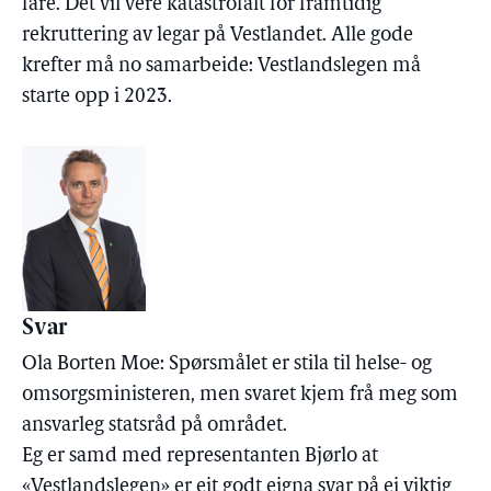
fare. Det vil vere katastrofalt for framtidig
rekruttering av legar på Vestlandet. Alle gode
krefter må no samarbeide: Vestlandslegen må
starte opp i 2023.
Svar
Ola Borten Moe: Spørsmålet er stila til helse- og
omsorgsministeren, men svaret kjem frå meg som
ansvarleg statsråd på området.
Eg er samd med representanten Bjørlo at
«Vestlandslegen» er eit godt eigna svar på ei viktig