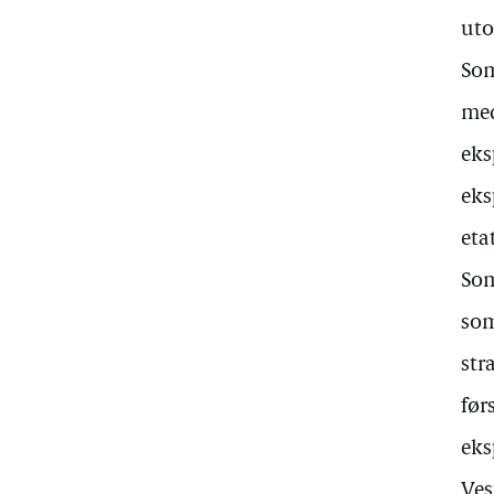
uto
Som
med
eks
eks
eta
Som
som
str
før
eks
Ves