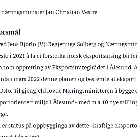
v næringsminister Jan Christian Vestre
ørsmål
red Jens Bjørlo (V): Regjeringa Solberg og Næringsmin
eslo i 2021 å la ei forsterka norsk eksportsatsing bli le
nnom oppretting av Eksportstrategirådet i Ålesund. 
inla i mars 2022 denne planen og bestemte at eksporta
 Oslo. Til gjengjeld lovde Næringsministeren å bygge 
portorientert miljø i Ålesund» med m a 10 nye stillin
ge.
 er status på oppbygginga av dette «kraftige eksportor