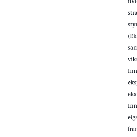
nyl
str
sty
(Ek
sam
vik
Inn
eks
eks
Inn
eig
fra