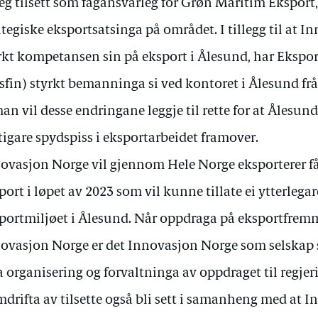
eg tilsett som fagansvarleg for Grøn Maritim Eksport,
ategiske eksportsatsinga på området. I tillegg til at 
rkt kompetansen sin på eksport i Ålesund, har Ekspo
sfin) styrkt bemanninga si ved kontoret i Ålesund frå ei
an vil desse endringane leggje til rette for at Ålesund
tigare spydspiss i eksportarbeidet framover.
ovasjon Norge vil gjennom Hele Norge eksporterer få
port i løpet av 2023 som vil kunne tillate ei ytterlega
portmiljøet i Ålesund. Når oppdraga på eksportfremm
ovasjon Norge er det Innovasjon Norge som selskap 
a organisering og forvaltninga av oppdraget til regje
mdrifta av tilsette også bli sett i samanheng med at 