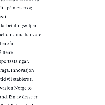
elta på messer og
nytt
ke betalingsviljen
 mellom anna har vore
eire år.
 fleire
sportsatsingar.
draga. Innovasjon
d vil etablere ti
ovasjon Norge to
und. Ein av desse er