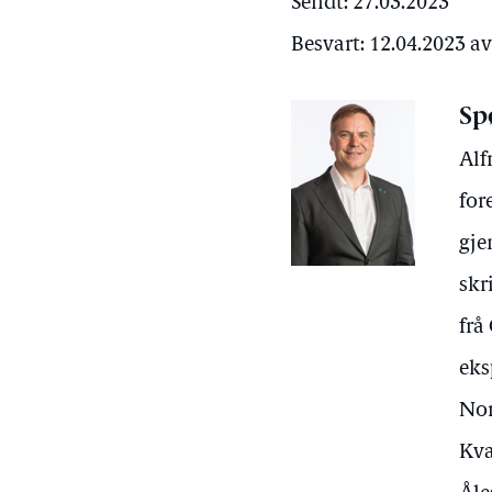
Sendt: 27.03.2023
Besvart: 12.04.2023 a
Sp
Alf
for
gje
skr
frå
eks
Nor
Kva