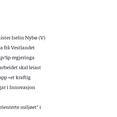
ister Iselin Nybø (V)
ia frå Vestlandet
Ap/Sp-regjeringa
rbeidet skal leiast
opp «et kraftig
gar i Innovasjon
ienterte miljøet" i