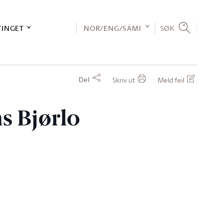
TINGET
NOR/ENG/SÁMI
SØK
Del
Skriv ut
Meld feil
ns Bjørlo