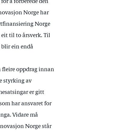
 for å forberede den
Innovasjon Norge har
rtfinansiering Norge
t til to årsverk. Til
 blir ein endå
 fleire oppdrag innan
re styrking av
esatsingar er gitt
som har ansvaret for
ringa. Vidare må
Innovasjon Norge står