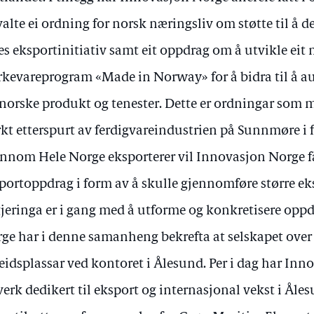
valte ei ordning for norsk næringsliv om støtte til å d
les eksportinitiativ samt eit oppdrag om å utvikle eit 
kevareprogram «Made in Norway» for å bidra til å au
 norske produkt og tenester. Dette er ordningar som
rkt etterspurt av ferdigvareindustrien på Sunnmøre i fl
nnom Hele Norge eksporterer vil Innovasjon Norge få
portoppdrag i form av å skulle gjennomføre større ek
jeringa er i gang med å utforme og konkretisere opp
ge har i denne samanheng bekrefta at selskapet over ti
eidsplassar ved kontoret i Ålesund. Per i dag har Inn
verk dedikert til eksport og internasjonal vekst i Åles