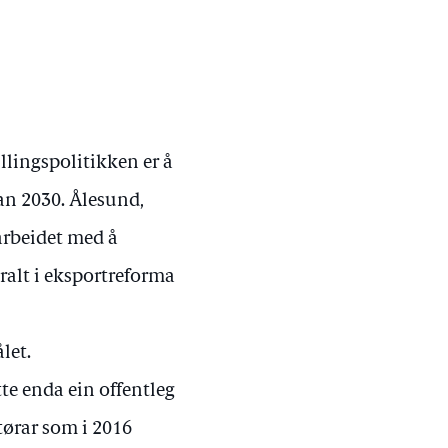
llingspolitikken er å
an 2030. Ålesund,
 arbeidet med å
tralt i eksportreforma
let.
tte enda ein offentleg
tørar som i 2016