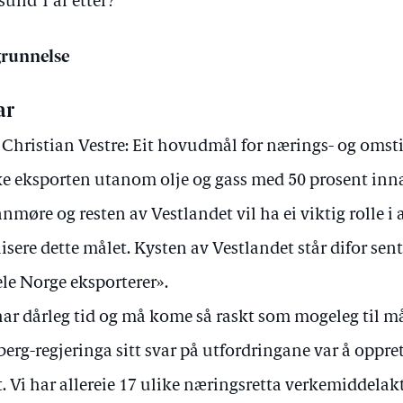
sund 1 år etter?
runnelse
ar
 Christian Vestre: Eit hovudmål for nærings- og omsti
e eksporten utanom olje og gass med 50 prosent inn
nmøre og resten av Vestlandet vil ha ei viktig rolle i
lisere dette målet. Kysten av Vestlandet står difor sen
le Norge eksporterer».
har dårleg tid og må kome så raskt som mogeleg til må
berg-regjeringa sitt svar på utfordringane var å oppre
t. Vi har allereie 17 ulike næringsretta verkemiddelak