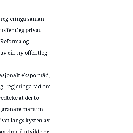
 regjeringa saman
 offentleg privat
. Reforma og
av ein ny offentleg
asjonalt eksportråd,
 gi regjeringa råd om
vedteke at dei to
g grønare maritim
livet langs kysten av
 oppdrag å utvikle og