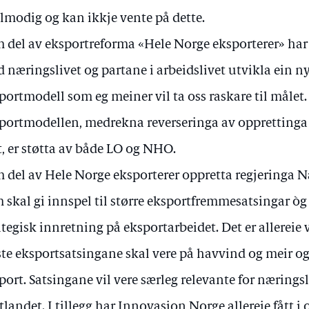
lmodig og kan ikkje vente på dette.
 del av eksportreforma «Hele Norge eksporterer» har
 næringslivet og partane i arbeidslivet utvikla ein ny
portmodell som eg meiner vil ta oss raskare til målet
portmodellen, medrekna reverseringa av opprettinga 
t, er støtta av både LO og NHO.
 del av Hele Norge eksporterer oppretta regjeringa N
 skal gi innspel til større eksportfremmesatsingar òg
ategisk innretning på eksportarbeidet. Det er allereie 
ste eksportsatsingane skal vere på havvind og meir o
port. Satsingane vil vere særleg relevante for nærings
tlandet. I tillegg har Innovasjon Norge allereie fått i