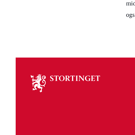
mid
ogs
Om
stortinget