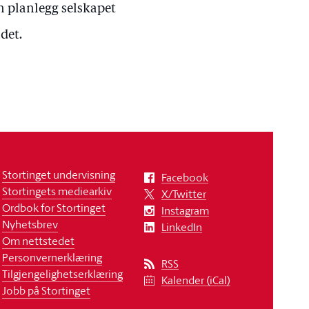
n planlegg selskapet
det.
Stortinget undervisning
Facebook
Stortingets mediearkiv
X/Twitter
Ordbok for Stortinget
Instagram
Nyhetsbrev
LinkedIn
Om nettstedet
Personvernerklæring
RSS
Tilgjengelighetserklæring
Kalender (iCal)
Jobb på Stortinget