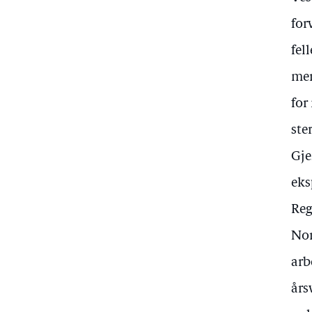
for
fel
mer
for
ste
Gje
eks
Reg
Nor
arb
års