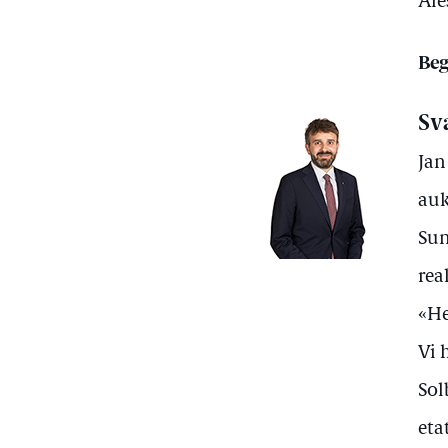
Åle
Beg
Sv
Jan
auk
Sun
rea
«He
Vi 
Sol
eta