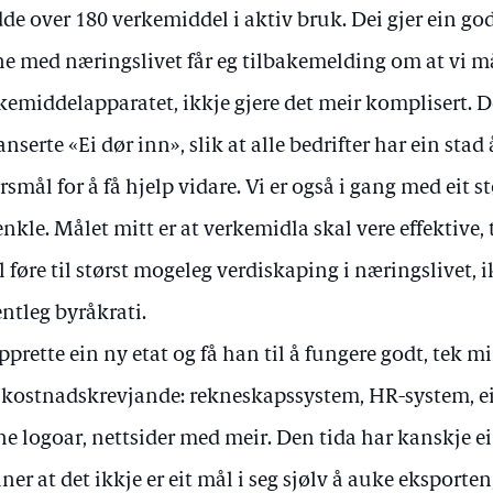
de over 180 verkemiddel i aktiv bruk. Dei gjer ein go
e med næringslivet får eg tilbakemelding om at vi m
kemiddelapparatet, ikkje gjere det meir komplisert. De
lanserte «Ei dør inn», slik at alle bedrifter har ein sta
rsmål for å få hjelp vidare. Vi er også i gang med eit st
enkle. Målet mitt er at verkemidla skal vere effektive, 
l føre til størst mogeleg verdiskaping i næringslivet,
entleg byråkrati.
pprette ein ny etat og få han til å fungere godt, tek mins
 kostnadskrevjande: rekneskapssystem, HR-system, e
ne logoar, nettsider med meir. Den tida har kanskje e
ner at det ikkje er eit mål i seg sjølv å auke eksporten