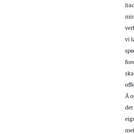
had
min
ver
vi 
spø
for
ska
off
Å o
det
eig
mei