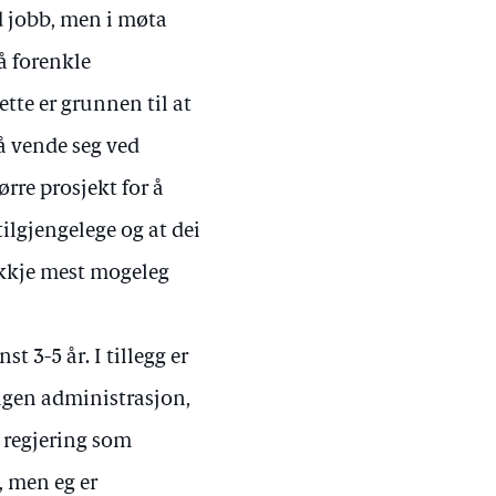
d jobb, men i møta
å forenkle
tte er grunnen til at
d å vende seg ved
ørre prosjekt for å
tilgjengelege og at dei
 ikkje mest mogeleg
t 3-5 år. I tillegg er
igen administrasjon,
i regjering som
, men eg er