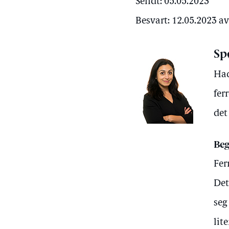
Sendt: 05.05.2023
Besvart: 12.05.2023 a
Sp
Had
fer
det
Beg
Fer
Det
seg
lit