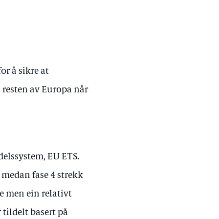
r å sikre at
i resten av Europa når
delssystem, EU ETS.
0, medan fase 4 strekk
e men ein relativt
tildelt basert på