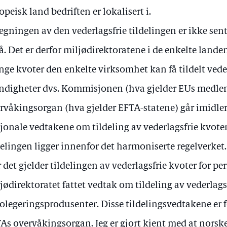
opeisk land bedriften er lokalisert i.
egningen av den vederlagsfrie tildelingen er ikke sent
å. Det er derfor miljødirektoratene i de enkelte lande
ge kvoter den enkelte virksomhet kan få tildelt veder
digheter dvs. Kommisjonen (hva gjelder EUs medlem
rvåkingsorgan (hva gjelder EFTA-statene) går imidle
jonale vedtakene om tildeling av vederlagsfrie kvote
delingen ligger innenfor det harmoniserte regelverket.
 det gjelder tildelingen av vederlagsfrie kvoter for p
jødirektoratet fattet vedtak om tildeling av vederlagsf
rolegeringsprodusenter. Disse tildelingsvedtakene er 
As overvåkingsorgan. Jeg er gjort kjent med at norsk