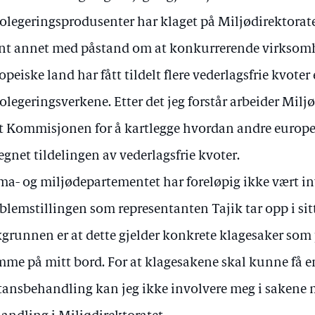
rolegeringsprodusenter har klaget på Miljødirektorat
nt annet med påstand om at konkurrerende virksomh
opeiske land har fått tildelt flere vederlagsfrie kvote
rolegeringsverkene. Etter det jeg forstår arbeider Mil
 Kommisjonen for å kartlegge hvordan andre europe
egnet tildelingen av vederlagsfrie kvoter.
ma- og miljødepartementet har foreløpig ikke vært in
blemstillingen som representanten Tajik tar opp i sit
grunnen er at dette gjelder konkrete klagesaker som
me på mitt bord. For at klagesakene skal kunne få en 
tansbehandling kan jeg ikke involvere meg i sakene m