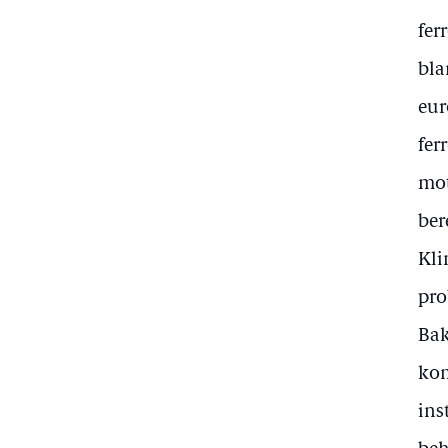
fer
bla
eur
fer
mot
ber
Kli
pro
Bak
kom
ins