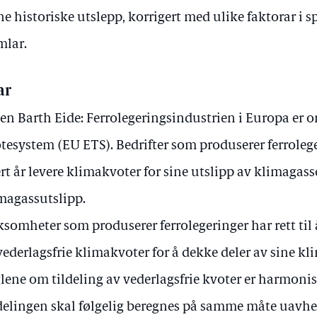
ne historiske utslepp, korrigert med ulike faktorar i 
mlar.
ar
en Barth Eide: Ferrolegeringsindustrien i Europa er 
tesystem (EU ETS). Bedrifter som produserer ferroleg
rt år levere klimakvoter for sine utslipp av klimagass
magassutslipp.
ksomheter som produserer ferrolegeringer har rett til
vederlagsfrie klimakvoter for å dekke deler av sine kl
lene om tildeling av vederlagsfrie kvoter er harmonis
delingen skal følgelig beregnes på samme måte uavhe