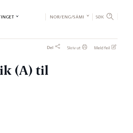
TINGET
NOR/ENG/SÁMI
SØK
Del
Skriv ut
Meld feil
k (A) til