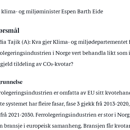
v klima- og miljøminister Espen Barth Eide
ørsmål
ia Tajik (A): Kva gjer Klima- og miljødepartementet fo
rolegeringsindustrien i Norge vert behandla likt som 
 gjeld tildeling av CO₂-kvotar?
runnelse
rolegeringsindustrien er omfatta av EU sitt kvotehan
te systemet har fleire fasar, fase 3 gjekk frå 2013-202
 frå 2021-2030. Ferrolegeringsindustrien er stor i Norg
en bransje i europeisk samanheng. Bransjen får kvotar 