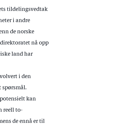
ets tildelingsvedtak
eter i andre
r enn de norske
jødirektoratet nå opp
iske land har
volvert i den
t spørsmål.
 potensielt kan
reell to-
ens de ennå er til