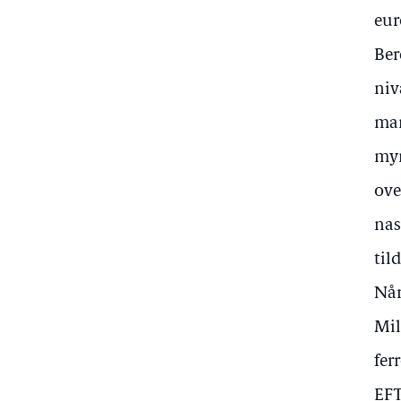
eur
Ber
niv
man
myn
ove
nas
til
Når
Mil
fer
EFT