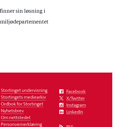
finner sin løsning i
g miljødepartementet
Stortinget undervisning
Facebook
Stortingets mediearkiv
X/Twitter
Ordbok for Stortinget
Instagram
Nyhetsbrev
LinkedIn
Om nettstedet
Personvernerklæring
RSS