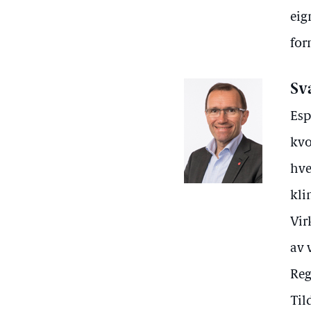
eig
for
Sv
Esp
kvo
hve
kli
Vir
av 
Reg
Til