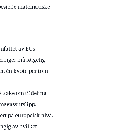
spesielle matematiske
omfattet av EUs
eringer må følgelig
er, én kvote per tonn
 å søke om tildeling
imagassutslipp.
ert på europeisk nivå.
ngig av hvilket