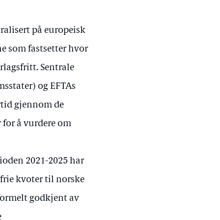
ralisert på europeisk
ne som fastsetter hvor
lagsfritt. Sentrale
sstater) og EFTAs
rtid gjennom de
r for å vurdere om
erioden 2021-2025 har
rie kvoter til norske
formelt godkjent av
e