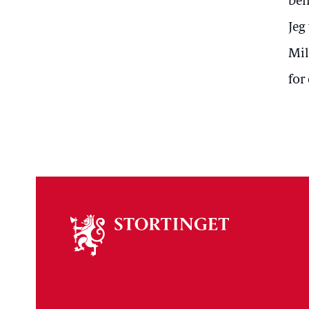
beh
Jeg
Mil
for
Om
stortinget