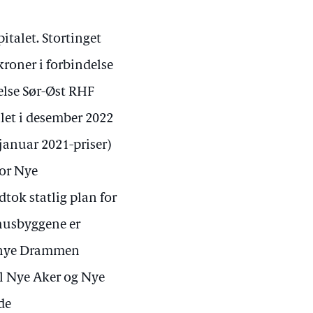
talet. Stortinget
kroner i forbindelse
else Sør-Øst RHF
let i desember 2022
(januar 2021-priser)
for Nye
tok statlig plan for
ehusbyggene er
r nye Drammen
l Nye Aker og Nye
de