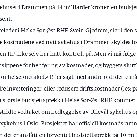
ehuset i Drammen på 14 milliarder kroner, en budsje
sent.
releder i Helse Sør-Øst RHF, Svein Gjedrem, sier i de
e kostnadene ved nytt sykehus i Drammen skyldes fo
en HF ikke selv har hatt kontroll på. Men vi må følge
nsippene for henføring av kostnader, og byggets slutt
for helseforetaket.» Eller sagt med andre ord: dette må 
re investeringer, eller redusere driftskostnader (les:
 største budsjettsprekk i Helse Sør-Øst RHF kommer t
tridte vedtaket om nedleggelse av Ullevål sykehus o
rsykehus i Oslo. Prosjektet har offisiell kostnadsramm
 det er anslått en forventet budsjettsprekk på 10 mill