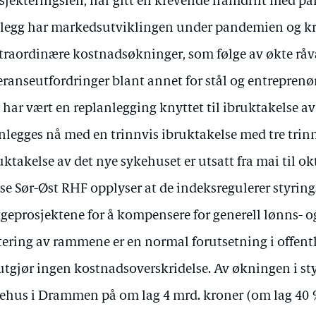
sjekteringsfeil, har gitt en krevende framdrift med paral
illegg har markedsutviklingen under pandemien og kri
traordinære kostnadsøkninger, som følge av økte råva
eranseutfordringer blant annet for stål og entreprenør
 har vært en replanlegging knyttet til ibruktakelse av
nlegges nå med en trinnvis ibruktakelse med tre trinn 
uktakelse av det nye sykehuset er utsatt fra mai til ok
se Sør-Øst RHF opplyser at de indeksregulerer styrin
geprosjektene for å kompensere for generell lønns- og
tering av rammene er en normal forutsetning i offent
utgjør ingen kostnadsoverskridelse. Av økningen i s
ehus i Drammen på om lag 4 mrd. kroner (om lag 40 %)