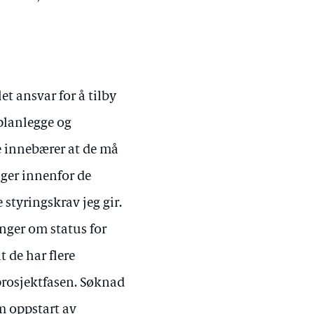
et ansvar for å tilby
planlegge og
e innebærer at de må
nger innenfor de
styringskrav jeg gir.
nger om status for
 de har flere
rprosjektfasen. Søknad
m oppstart av