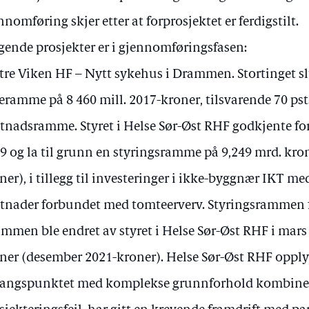
nnomføring skjer etter at forprosjektet er ferdigstilt.
gende prosjekter er i gjennomføringsfasen:
tre Viken HF – Nytt sykehus i Drammen. Stortinget slut
eramme på 8 460 mill. 2017-kroner, tilsvarende 70 pst
tnadsramme. Styret i Helse Sør-Øst RHF godkjente for
9 og la til grunn en styringsramme på 9,249 mrd. kro
ner), i tillegg til investeringer i ikke-byggnær IKT me
tnader forbundet med tomteerverv. Styringsrammen f
mmen ble endret av styret i Helse Sør-Øst RHF i mars 
ner (desember 2021-kroner). Helse Sør-Øst RHF opply
angspunktet med komplekse grunnforhold kombine