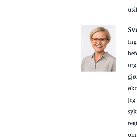
usi
Sv
Ing
bef
org
gjø
øko
Jeg
syk
reg
om 