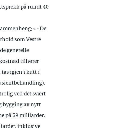
ttsprekk på rundt 40
n sammenheng; « - De
rhold som Vestre
 de generelle
kostnad tilhører
tas igjen i kutt i
 pasientbehandling).
rolig ved det svært
g bygging av nytt
e på 39 milliarder.
iarder, inklusive