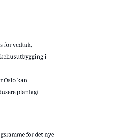
s for vedtak,
ykehusutbygging i
or Oslo kan
dusere planlagt
ingsramme for det nye