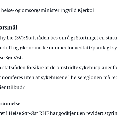
v helse- og omsorgsminister Ingvild Kjerkol
ørsmål
hy Lie (SV): Statsråden bes om å gi Stortinget en statu
mdrift og økonomiske rammer for vedtatt/planlagt s
se Sør-Øst.
 statsråden forsikre at de omstridte sykehusplaner f
nnomføres uten at sykehusene i helseregionen må re
ienttilbud?
runnelse
ret i Helse Sør-Øst RHF har godkjent en revidert styr