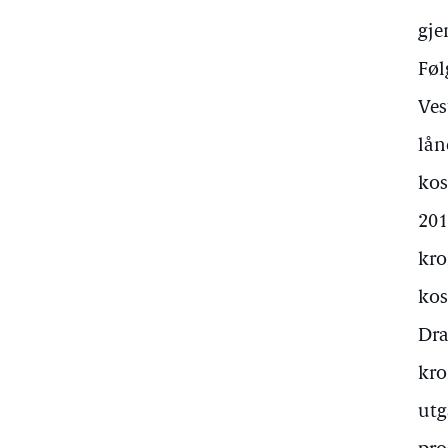
gje
Føl
Ves
lån
kos
201
kro
kos
Dra
kro
utg