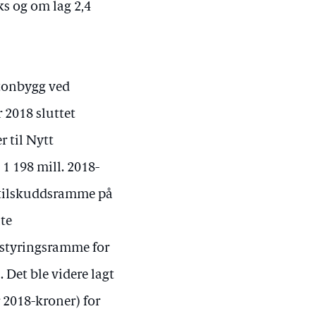
ks og om lag 2,4
otonbygg ved
 2018 sluttet
r til Nytt
1 198 mill. 2018-
en tilskuddsramme på
nte
 styringsramme for
 Det ble videre lagt
 2018-kroner) for