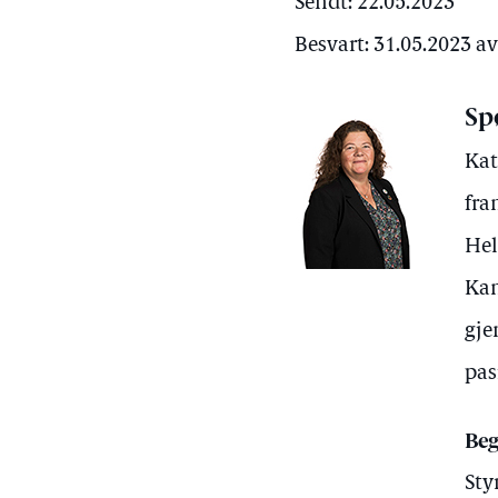
Sendt: 22.05.2023
Besvart: 31.05.2023 a
Sp
Kat
fra
Hel
Kan
gje
pas
Beg
Sty