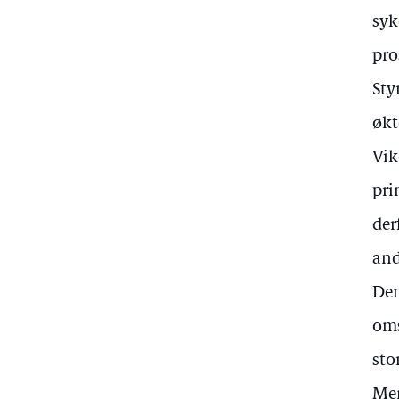
syk
pro
Sty
økt
Vik
pri
der
and
Den
oms
sto
Men