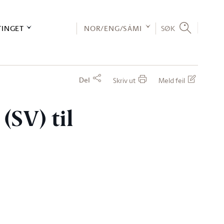
TINGET
NOR/ENG/SÁMI
SØK
Del
Skriv ut
Meld feil
(SV) til