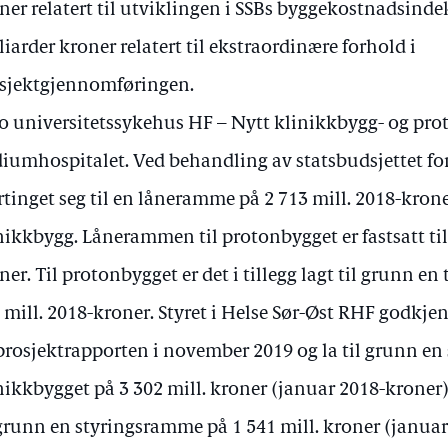
ner relatert til utviklingen i SSBs byggekostnadsinde
liarder kroner relatert til ekstraordinære forhold i
sjektgjennomføringen.
o universitetssykehus HF – Nytt klinikkbygg- og pr
iumhospitalet. Ved behandling av statsbudsjettet for
rtinget seg til en låneramme på 2 713 mill. 2018-krone
nikkbygg. Lånerammen til protonbygget er fastsatt til 
ner. Til protonbygget er det i tillegg lagt til grunn 
 mill. 2018-kroner. Styret i Helse Sør-Øst RHF godkje
prosjektrapporten i november 2019 og la til grunn en
nikkbygget på 3 302 mill. kroner (januar 2018-kroner).
 grunn en styringsramme på 1 541 mill. kroner (januar