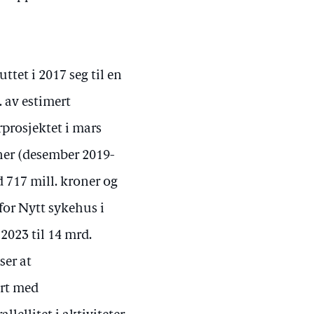
tet i 2017 seg til en
. av estimert
prosjektet i mars
ner (desember 2019-
d 717 mill. kroner og
or Nytt sykehus i
2023 til 14 mrd.
ser at
rt med