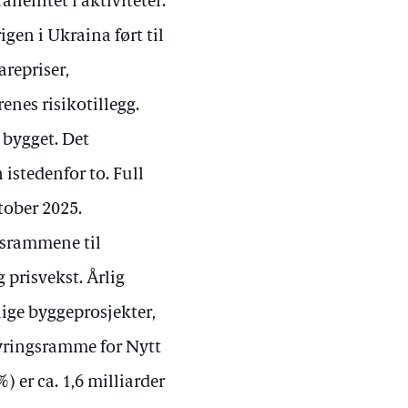
lellitet i aktiviteter.
gen i Ukraina ført til
repriser,
enes risikotillegg.
 bygget. Det
istedenfor to. Full
tober 2025.
gsrammene til
 prisvekst. Årlig
lige byggeprosjekter,
tyringsramme for Nytt
 er ca. 1,6 milliarder