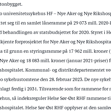
tonbygget.
o universitetssykehus HF – Nye Aker og Nye Rikshospi
ttet seg til en samlet låneramme på 29 073 mill. 2020-
 behandlingen av statsbudsjettet for 2020. Styret i H
kjente forprosjektet for Nye Aker og Nye Rikshospita
la til grunn en styringsramme på 17 962 mill. kroner 
 Nye Aker og 18 083 mill. kroner (januar 2021-priser) 
shospitalet. Kommunal- og distriktdepartementet ved
to sykehustomtene den 28. februar 2023. De nye syk
nlagt ferdig i 2031. Tilsvarende som for rammene fo
ehus, så indeksreguler Helse Sør-Øst RHF rammene ti
shospitalet. Helse Sør-Øst RHF opplyser at den samle