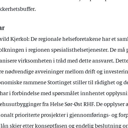
kkerhetsbuffer.
ar
vild Kjerkol: De regionale helseforetakene har et saml
olkningen i regionen spesialisthelsetjenester. De må 
anisere virksomheten i tråd med dette ansvaret. Dett
re nødvendige avveininger mellom drift og investeri
nomiske rammene Stortinget stiller til rådighet og de 
 har i forbindelse med spørsmålet innhentet opplysni
ehusutbygginger fra Helse Sør-Øst RHF. De opplyser at
ionalt prioriterte prosjekter i gjennomførings- og fo
lån skjer etter konseptfasen og endelig beslutning o