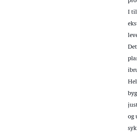
pro
I t
eks
lev
Det
pla
ibr
Hel
byg
jus
og 
syk