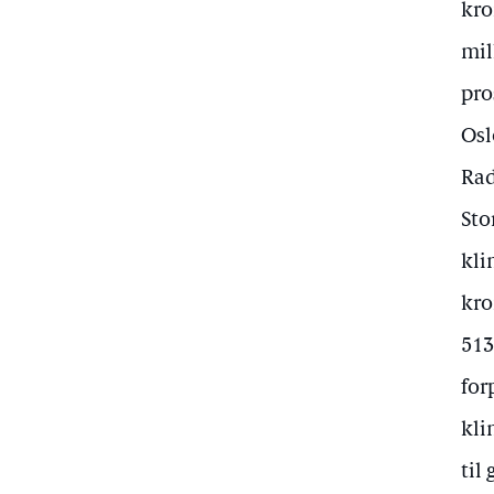
kro
mil
pro
Osl
Rad
Sto
kli
kro
513
for
kli
til