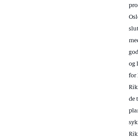
pro
Osl
slu
med
god
og 
for
Rik
de 
pla
syk
Rik