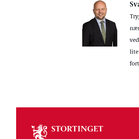
Sv
Try
nær
ved
lit
for
Om
stortinget