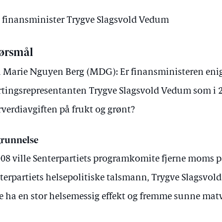
av finansminister Trygve Slagsvold Vedum
ørsmål
 Marie Nguyen Berg (MDG): Er finansministeren eni
rtingsrepresentanten Trygve Slagsvold Vedum som i 20
verdiavgiften på frukt og grønt?
runnelse
008 ville Senterpartiets programkomite fjerne moms på
terpartiets helsepolitiske talsmann, Trygve Slagsvold
le ha en stor helsemessig effekt og fremme sunne mat