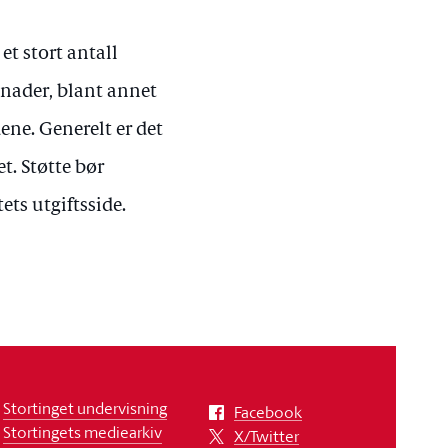
t stort antall
nader, blant annet
ene. Generelt er det
t. Støtte bør
ets utgiftsside.
Stortinget undervisning
Facebook
Stortingets mediearkiv
X/Twitter