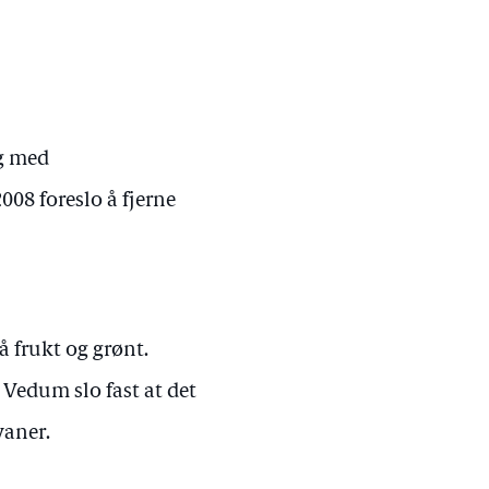
g med
08 foreslo å fjerne
 frukt og grønt.
 Vedum slo fast at det
vaner.