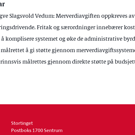
ar
gve Slagsvold Vedum: Merverdiavgiften oppkreves av e
ingsdrivende. Fritak og særordninger innebærer kost
 å komplisere systemet og øke de administrative byrd
e målrettet å gi støtte gjennom merverdiavgiftssysteme
trinnsvis målrettes gjennom direkte støtte på budsjett
Stortinget
Postboks 1700 Sentrum