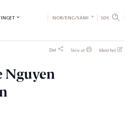
TINGET
NOR/ENG/SÁMI
SØK
Del
Skriv ut
Meld feil
ie Nguyen
en