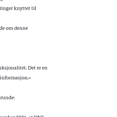
inger knyttet til
ende om denne
nksjonalitet. Det er en
g informasjon.»
srunde: