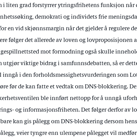
 i liten grad forstyrrer ytringsfrihetens funksjon når 
nhetssøking, demokrati og individets frie meningsda
for en vid skjønnsmargin når det gjelder å regulere d
ere følger det allerede av loven og lovproposisjonen 
gespillnettsted mot formodning også skulle innehol
 utgjør viktige bidrag i samfunnsdebatten, så er dett
l inngå i den forholdsmessighetsvurderingen som Lott
jøre før de kan fatte et vedtak om DNS-blokkering. D
kerhetsventilen ble innført nettopp for å unngå ufo
trings- og informasjonsfriheten. Det følger derfor av
 bare kan gis pålegg om DNS-blokkering dersom hens
pålegg, veier tyngre enn ulempene pålegget vil medfør