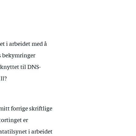
t i arbeidet med å
ts bekymringer
 knyttet til DNS-
ll?
itt forrige skriftlige
ortinget er
tatilsynet i arbeidet