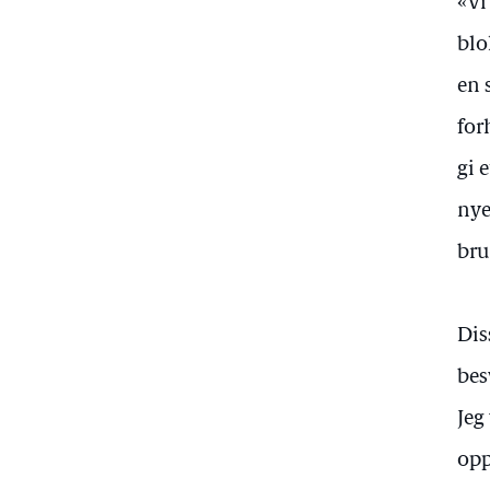
«Vi
blo
en 
for
gi 
nye
bru
Dis
bes
Jeg
opp