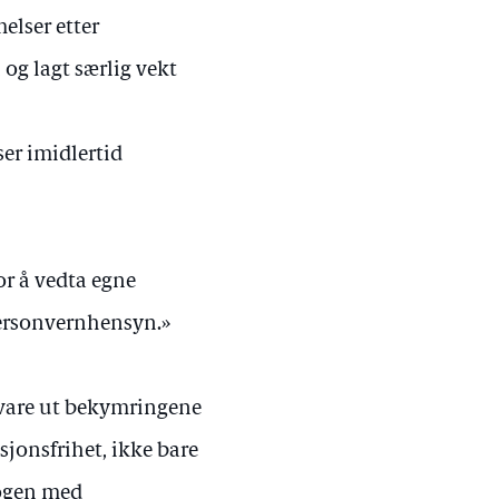
elser etter
og lagt særlig vekt
ser imidlertid
for å vedta egne
personvernhensyn.»
svare ut bekymringene
sjonsfrihet, ikke bare
logen med