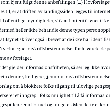
 som kjent fulgt denne anbefalingen (…) i lovforslage
tes til, er at driften av landingssiden legges til interne
 til offentlige myndigheter, slik at Lotteritilsynet ikk
dermed heller ikke behandle denne typen personoppl
atilsynet skriver også i brevet at de ikke har identifi
 å vedta egne forskriftsbestemmelser for å ivareta de
ene av forslaget.
 det gjelder informasjonsfriheten, så ser jeg ikke hv
reta denne ytterligere gjennom forskriftsbestemmelser
forslag om å blokkere folks tilgang til ulovlige penges
ebærer et inngrep i folks mulighet til å få informasj
gespillene er utformet og fungerer. Men dette er kom