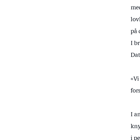
med
lov
på 
I b
Dat
«Vi
for
I a
kny
i p