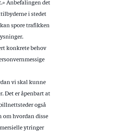
t.» Anbefalingen det
ttilbyderne i stedet
e kan spore trafikken
ysninger.
sert konkrete behov
 personvernmessige
ordan vi skal kunne
. Det er åpenbart at
pillnettsteder også
on om hvordan disse
mersielle ytringer