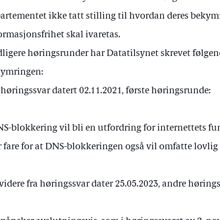
artementet ikke tatt stilling til hvordan deres bekymr
ormasjonsfrihet skal ivaretas.
idligere høringsrunder har Datatilsynet skrevet følg
ymringen:
 høringssvar datert 02.11.2021, første høringsrunde:
S-blokkering vil bli en utfordring for internettets fu
r fare for at DNS-blokkeringen også vil omfatte lovli
videre fra høringssvar dater 25.05.2023, andre høring