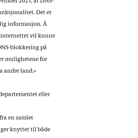
ovember 2021, at DNS-
nksjonalitet. Det er
vlig informasjon. Å
 internettet vil kunne
 DNS-blokkering på
er mulighetene for
ra andre land.»
 departementet eller
fra en samlet
er knyttet til både