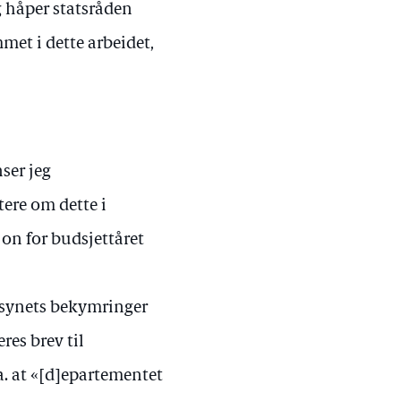
g håper statsråden
met i dette arbeidet,
nser jeg
tere om dette i
on for budsjettåret
ilsynets bekymringer
res brev til
a. at «[d]epartementet