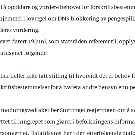
 å oppklare og vurdere behovet for forskriftsbestemm
hjemmel i lovregel om DNS-blokkering av pengespill, 
deres vurdering.
revet datert 19.juni, som statsråden refererer til, opply
atilsynet følgende:
 har heller ikke tatt stilling til hvorvidt det er behov 
skriftsbestemmelser for å ivareta andre hensyn enn 
nmodningsvedtaket ber Stortinget regjeringen om å 
ttet til inngrepet som gjøres i befolkningens informa
ersonvernet. Datatilsynet har i den etterfølgende dia