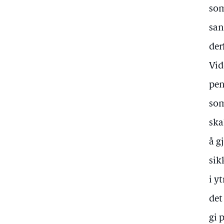
som
san
der
Vid
pen
som
ska
å g
sik
i y
det
gi 