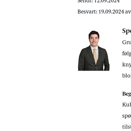
Sendt: 12.09.2024
Besvart: 19.09.2024 a
Sp
Gru
føl
kny
blo
Beg
Kul
spø
til