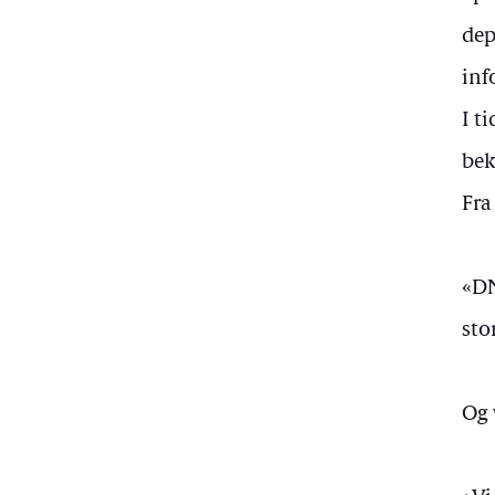
dep
inf
I t
bek
Fra
«DN
sto
Og 