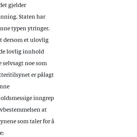
det gjelder
nning. Staten har
enne typen ytringer.
at dersom et ulovlig
de lovlig innhold
e selvsagt noe som
eritilsynet er pålagt
enne
rholdsmessige inngrep
 lovbestemmelsen at
ynene som taler for å
e: