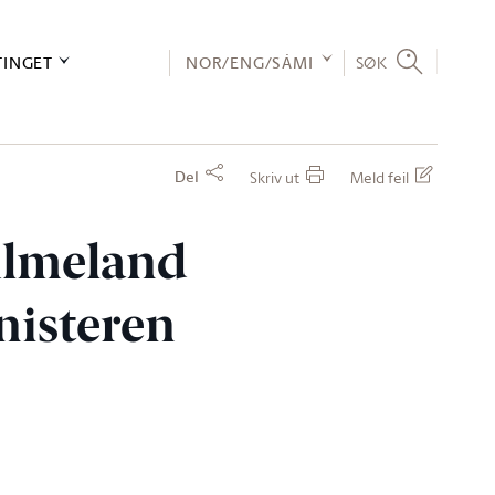
TINGET
NOR/ENG/SÁMI
SØK
Del
Skriv ut
Meld feil
 Almeland
inisteren