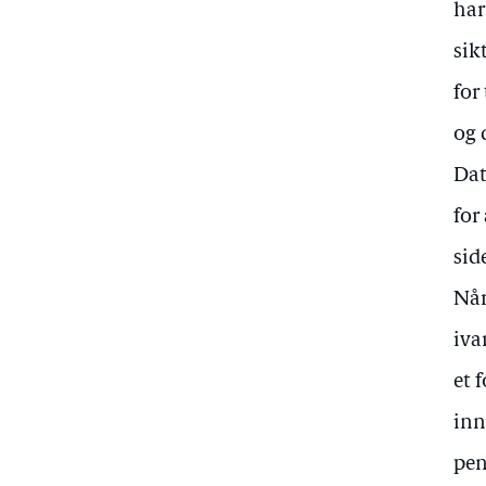
har
sik
for
og 
Dat
for
sid
Når
iva
et 
inn
pen