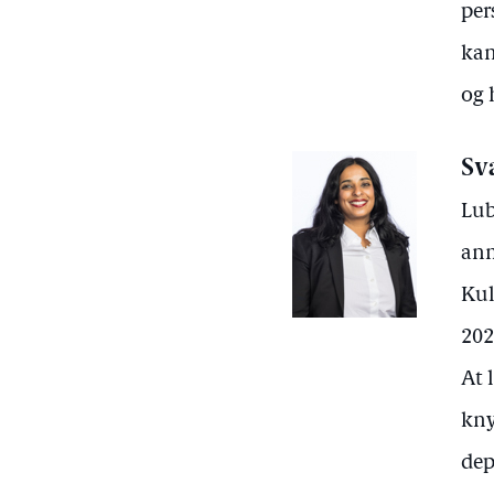
per
kan
og 
Sv
Lub
anm
Kul
202
At 
kny
dep