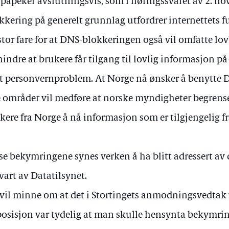
 påpeker avslutningsvis, som i høringssvaret av 2. n
kkering på generelt grunnlag utfordrer internettets fu
stor fare for at DNS-blokkeringen også vil omfatte lo
hindre at brukere får tilgang til lovlig informasjon på
et personvernproblem. At Norge nå ønsker å benytte
 områder vil medføre at norske myndigheter begrens
kere fra Norge å nå informasjon som er tilgjengelig f
se bekymringene synes verken å ha blitt adressert av
vart av Datatilsynet.
 vil minne om at det i Stortingets anmodningsvedtak 
osisjon var tydelig at man skulle hensynta bekymring