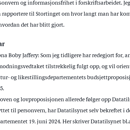
sonvern og informasjonsfrihet i forskriftsarbeidet. Je
 rapportere til Stortinget om hvor langt man har kom
hvordan det har blitt gjort.
ar
na Boby Jaffery: Som jeg tidligere har redegjort for, a
odningsvedtaket tilstrekkelig fulgt opp, og vil orien
tur- og likestillingsdepartementets budsjettproposisj
5.
loven og lovproposisjonen allerede følger opp Datat
ttet til personvern, har Datatilsynet selv bekreftet i de
artementet 19. juni 2024. Her skriver Datatilsynet bl.