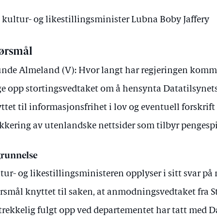
v kultur- og likestillingsminister Lubna Boby Jaffery
ørsmål
nde Almeland (V): Hvor langt har regjeringen komme
ge opp stortingsvedtaket om å hensynta Datatilsyne
ttet til informasjonsfrihet i lov og eventuell forskrift
kkering av utenlandske nettsider som tilbyr pengespi
runnelse
tur- og likestillingsministeren opplyser i sitt svar på m
rsmål knyttet til saken, at anmodningsvedtaket fra St
strekkelig fulgt opp ved departementet har tatt med Da