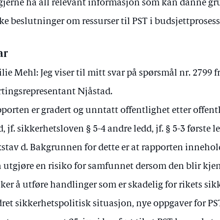
 gjerne ha all relevant informasjon som kan danne gru
ke beslutninger om ressurser til PST i budsjettproses
ar
lie Mehl: Jeg viser til mitt svar på spørsmål nr. 2799 f
rtingsrepresentant Njåstad.
porten er gradert og unntatt offentlighet etter offent
d, jf. sikkerhetsloven § 5-4 andre ledd, jf. § 5-3 først
stav d. Bakgrunnen for dette er at rapporten inneho
 utgjøre en risiko for samfunnet dersom den blir kje
ker å utføre handlinger som er skadelig for rikets sik
ret sikkerhetspolitisk situasjon, nye oppgaver for P