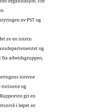
t som organisasjon. For
en
styringen av PST og
et av en intern
nansdepartementet og
t fra arbeidsgruppen,
jeringens interne
e rutinene og
 Rapporten gir en
etsnivå i løpet av