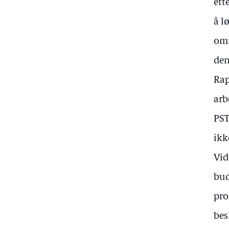
ett
å l
omr
den
Rap
arb
PST
ikk
Vid
bud
pro
bes