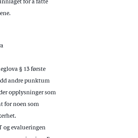
nnlaget for å fatte
sene.
ra
leglova § 13 første
e ledd andre punktum
lder opplysninger som
nt for noen som
kerhet.
ST og evalueringen