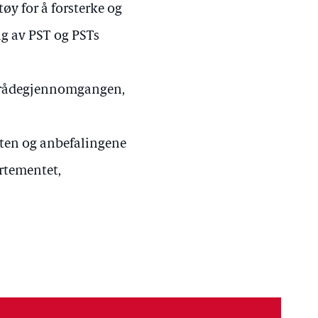
tøy for å forsterke og
ng av PST og PSTs
områdegjennomgangen,
rten og anbefalingene
artementet,