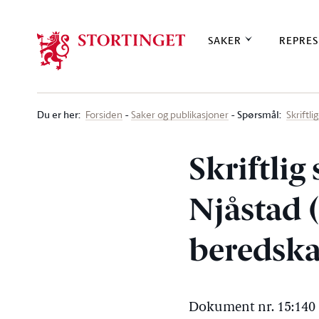
Stortinget.no
SAKER
REPRES
Du er her
:
Spørsmål:
Forsiden
Saker og publikasjoner
Skriftl
Skriftlig
Njåstad (F
beredska
Dokument nr. 15:140 