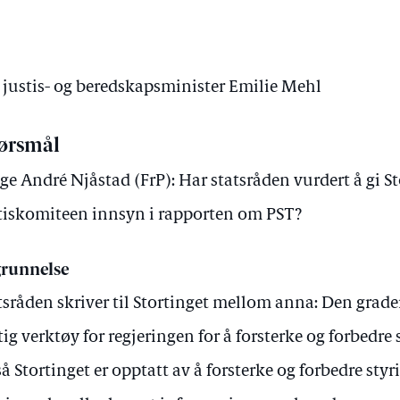
v justis- og beredskapsminister Emilie Mehl
ørsmål
ge André Njåstad (FrP): Har statsråden vurdert å gi St
tiskomiteen innsyn i rapporten om PST?
runnelse
tsråden skriver til Stortinget mellom anna: Den grader
tig verktøy for regjeringen for å forsterke og forbedre 
å Stortinget er opptatt av å forsterke og forbedre styr