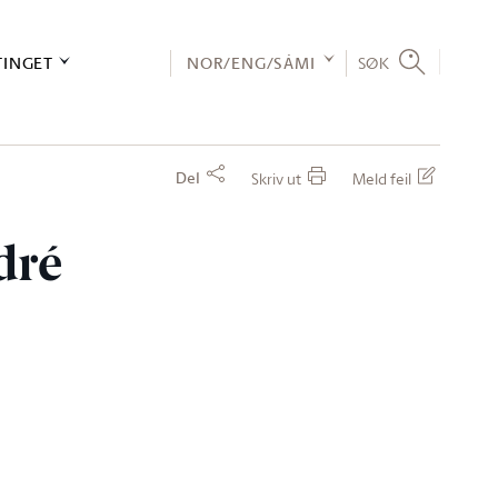
TINGET
NOR/ENG/SÁMI
SØK
Del
Skriv ut
Meld feil
dré