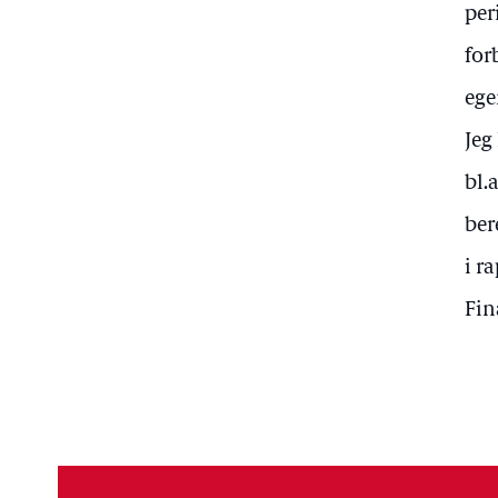
per
for
ege
Jeg
bl.
ber
i r
Fin