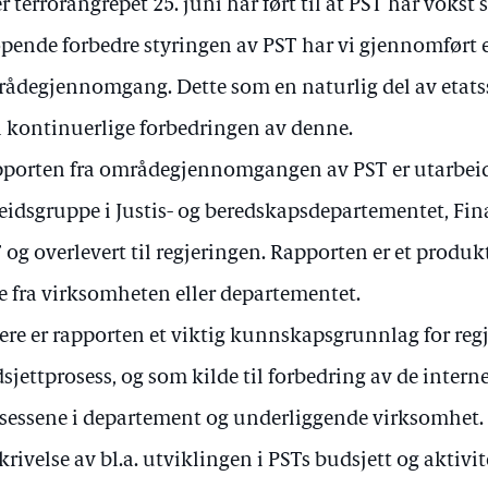
er terrorangrepet 25. juni har ført til at PST har voks
øpende forbedre styringen av PST har vi gjennomført 
ådegjennomgang. Dette som en naturlig del av etats
 kontinuerlige forbedringen av denne.
porten fra områdegjennomgangen av PST er utarbeid
eidsgruppe i Justis- og beredskapsdepartementet, Fi
 og overlevert til regjeringen. Rapporten er et produk
e fra virksomheten eller departementet.
ere er rapporten et viktig kunnskapsgrunnlag for reg
sjettprosess, og som kilde til forbedring av de intern
sessene i departement og underliggende virksomhet.
krivelse av bl.a. utviklingen i PSTs budsjett og aktivit