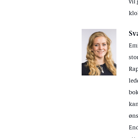
vil
klo
Sv
Emi
sto
Rap
led
bok
kan
øns
End