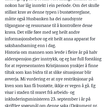
nokon har låg inntekt i ein periode. Om det skulle
stillast krav av denne typen i bustøttereglane,
måtte også Husbanken ha dei naudsynte
tilgangane og ressursane til å kontrollere desse
krava. Det ville føre med seg heilt andre
informasjonsbehov og eit heilt anna apparat for
sakshandsaming enn i dag.
Historia om mannen som levde i fleire år på halv
alderspensjon gjer inntrykk, og eg har full forståing
for at representanten Kristjánsson ynskjer å finne
tiltak som kan bidra til at slike situasjonar blir
avverja. Mi vurdering er at nye restriksjonar på
kven som kan få bustøtte, ikkje er vegen å gå. Eg
visar i staden til svaret frå arbeids- og
inkluderingsministeren 23. september i år på
skriftleg spørsmål om denne saka (Dokument nr.