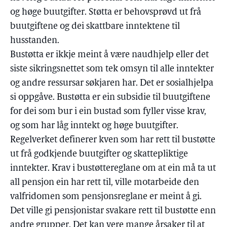
og høge buutgifter. Støtta er behovsprøvd ut frå
buutgiftene og dei skattbare inntektene til
husstanden.
Bustøtta er ikkje meint å være naudhjelp eller det
siste sikringsnettet som tek omsyn til alle inntekter
og andre ressursar søkjaren har. Det er sosialhjelpa
si oppgåve. Bustøtta er ein subsidie til buutgiftene
for dei som bur i ein bustad som fyller visse krav,
og som har låg inntekt og høge buutgifter.
Regelverket definerer kven som har rett til bustøtte
ut frå godkjende buutgifter og skattepliktige
inntekter. Krav i bustøttereglane om at ein må ta ut
all pensjon ein har rett til, ville motarbeide den
valfridomen som pensjonsreglane er meint å gi.
Det ville gi pensjonistar svakare rett til bustøtte enn
andre grupper. Det kan vere mange årsaker til at