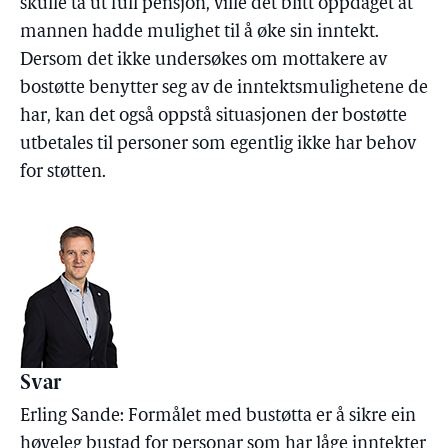
skulle ta ut full pensjon, ville det blitt oppdaget at
mannen hadde mulighet til å øke sin inntekt.
Dersom det ikke undersøkes om mottakere av
bostøtte benytter seg av de inntektsmulighetene de
har, kan det også oppstå situasjonen der bostøtte
utbetales til personer som egentlig ikke har behov
for støtten.
Svar
Erling Sande: Formålet med bustøtta er å sikre ein
høveleg bustad for personar som har låge inntekter