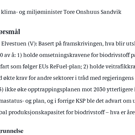
av klima- og miljøminister Tore Onshuus Sandvik
ørsmål
 Elvestuen (V): Basert på framskrivingen, hva blir uts
0 av å: 1) holde omsetningskravene for biodrivstoff p
tfart som følger EUs ReFuel-plan; 2) holde veitrafikkr
 økte krav for andre sektorer i tråd med regjeringen
3) ikke øke opptrappingsplanen mot 2030 ytterligere i
mastatus- og plan, og i forrige KSP ble det advart om
bal produksjonskapasitet for biodrivstoff – hva er år
runnelse