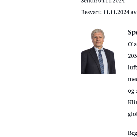
Sendt: 04.11.2024
Besvart: 11.11.2024 
Sp
Ola
203
luf
med
og 
Kli
glo
Beg