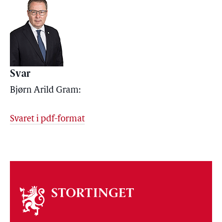
Svar
Bjørn Arild Gram:
Svaret i pdf-format
Om
stortinget