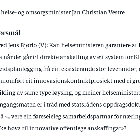
v helse- og omsorgsminister Jan Christian Vestre
ørsmål
red Jens Bjørlo (V): Kan helseministeren garantere at 
a når dei går til direkte anskaffing av eit system for K
eidsplanlegging frå ein eksisterande stor leverandør, e
nnomført eit innovasjonskontraktprosjekt med ei gr
ikling av same type løysing, og meiner helseministe
mgangsmåten er i tråd med statsrådens oppdragsdoku
å «...vere ein føreseieleg samarbeidspartnar for nærin
ke høva til innovative offentlege anskaffingar»?