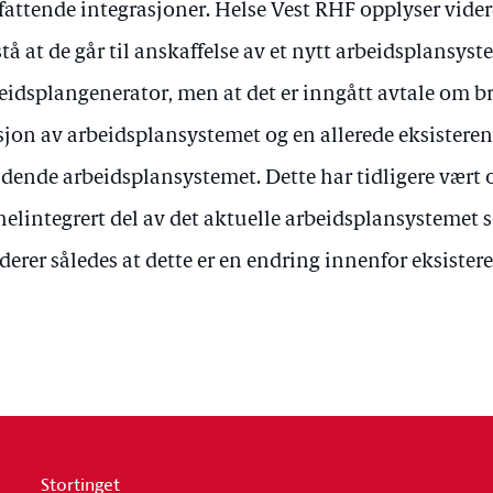
attende integrasjoner. Helse Vest RHF opplyser videre 
stå at de går til anskaffelse av et nytt arbeidsplansyst
eidsplangenerator, men at det er inngått avtale om b
sjon av arbeidsplansystemet og en allerede eksistere
ldende arbeidsplansystemet. Dette har tidligere vært 
helintegrert del av det aktuelle arbeidsplansystemet 
derer således at dette er en endring innenfor eksister
Stortinget