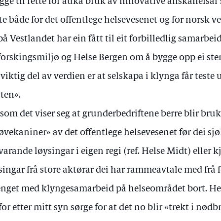
egge til rette for auka bruk av innovative anskaffelsar 
te både for det offentlege helsevesenet og for norsk v
på Vestlandet har ein fått til eit forbilledlig samarb
forskingsmiljø og Helse Bergen om å bygge opp ei ste
 viktig del av verdien er at selskapa i klynga får teste 
lten».
som det viser seg at grunderbedriftene berre blir bru
øvekaniner» av det offentlege helsevesenet før dei sjø
svarande løysingar i eigen regi (ref. Helse Midt) eller 
singar frå store aktørar dei har rammeavtale med frå før
nget med klyngesamarbeid på helseområdet bort. H
for etter mitt syn sørge for at det no blir «trekt i nød