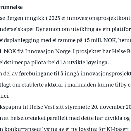
runnelse
se Bergen inngikk i 2023 ei innovasjonsprosjektkon
nderselskapet Dynamon om utvikling av ein plattfor
eidsplanlegging med ei ramme på 15 mill. NOK, herund
l. NOK frå Innovasjon Norge. I prosjektet har Helse 
eidstimer på pilotarbeid i å utvikle løysinga.
 del av førebuingane til å inngå innovasjonsprosjekt
tlagt om etablerte aktørar i marknaden kunne tilby ei 
 nei.
akspapira til Helse Vest sitt styremøte 20. november 20
m at helseforetaket parallelt med dette har utvikla og 
n konkurranseutlysing av ei ny løysing for KI-basert