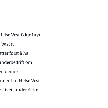
Helse Vest ikkje bryt
I-basert
tter først å ha
ünderbedrift om
ren denne
ment til Helse Vest
gslivet, under dette