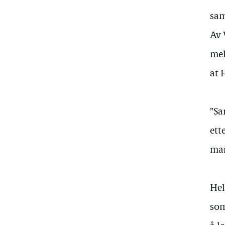
sam
Av 
mel
at 
”Sa
ett
man
Hel
som