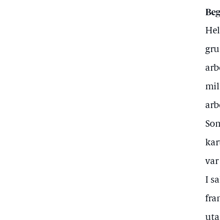
Beg
Hel
gru
arb
mil
arb
Som
kar
var
I s
fra
uta