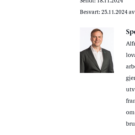
Sendt: 18.11.2024
Besvart: 25.11.2024 a
Sp
Alf
lov
arb
gje
utv
fra
om 
bru