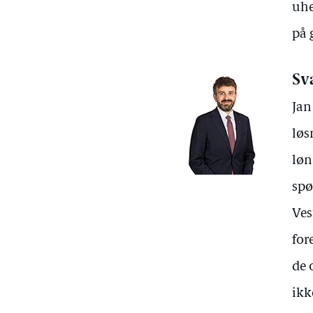
uhe
på 
Sv
Jan
løs
løn
spø
Ves
for
de 
ikk