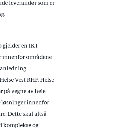
ande leverandør som er
ng.
p gjelder en IKT-
er innenfor områdene
I anledning
 Helse Vest RHF. Helse
er på vegne av hele
T-løsninger innenfor
. Dette skal altså
ed komplekse og