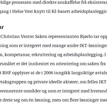
ldige prosessen med direkte anskaffelse frå eksister
gang i Helse Vest knytt til KI-basert arbeidsplanleggi
ar
 Christian Vestre: Saken representanten Bjørlo tar op
ning som er integrert med mange andre IKT-løsning
n, kompetanse, rekruttering og arbeidsplanlegging. 
rsmålet er det innhentet en orientering om saken fra
t RHF opplyser at de i 2006 inngikk langsiktige avtal
etaksgruppen og private ideelle aktører, om felles IK
ovennevnte områder og som er integrert med hverandre
e dreie seg om én løsning, men om flere løsninger m