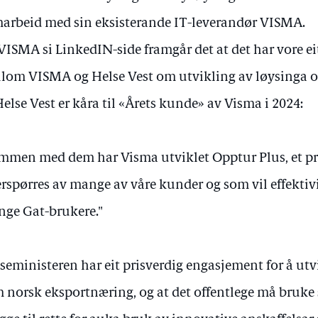
arbeid med sin eksisterande IT-leverandør VISMA.
VISMA si LinkedIN-side framgår det at det har vore ei
lom VISMA og Helse Vest om utvikling av løysinga ove
Helse Vest er kåra til «Årets kunde» av Visma i 2024:
mmen med dem har Visma utviklet Opptur Plus, et p
erspørres av mange av våre kunder og som vil effektivi
ge Gat-brukere."
seministeren har eit prisverdig engasjement for å ut
 norsk eksportnæring, og at det offentlege må bruke