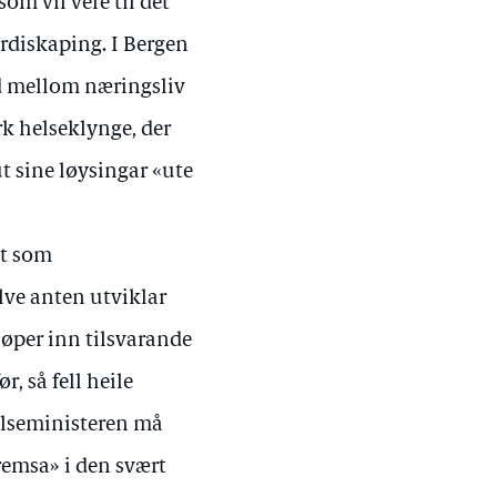
som vil vere til det
erdiskaping. I Bergen
eid mellom næringsliv
rk helseklynge, der
ut sine løysingar «ute
kt som
lve anten utviklar
kjøper inn tilsvarande
, så fell heile
elseministeren må
bremsa» i den svært