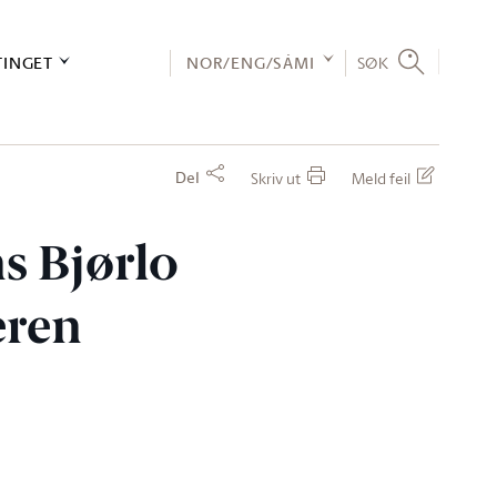
TINGET
NOR/ENG/SÁMI
SØK
Del
Skriv ut
Meld feil
ns Bjørlo
eren