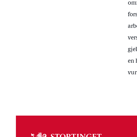
omf
for
arb
ver
gje
en 
vur
Om