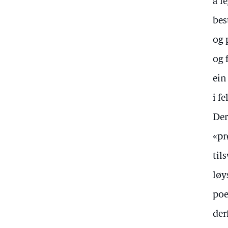
å l
bes
og 
og 
ein
i fe
Der
«pr
til
løy
poe
der