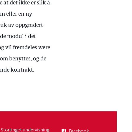
at det ikke er slik å
em eller en ny
ruk av oppgradert
nde modul i det
og vil fremdeles være
som benyttes, og de
ende kontrakt.
Stortinget undervisning
Facebook