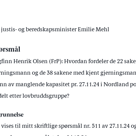
v justis- og beredskapsminister Emilie Mehl
ørsmål
finn Henrik Olsen (FrP): Hvordan fordeler de 22 sak
rningsmann og de 38 sakene med kjent gjerningsman
nn av manglende kapasitet pr. 27.11.24 i Nordland poli
delt etter lovbruddsgruppe?
runnelse
 vises til mitt skriftlige spørsmål nr. 511 av 27.11.24 o