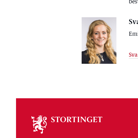
bes
Sv
Emi
Sva
Om
stortinget