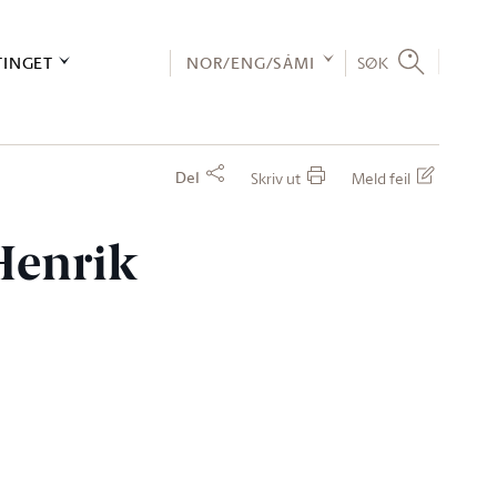
TINGET
NOR/ENG/SÁMI
SØK
Del
Skriv ut
Meld feil
 Henrik