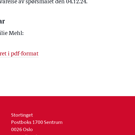
varelse av spørsmålet den 04.12.24.
ar
lie Mehl:
ret i pdf-format
Stortinget
Postboks 1700 Sentrum
0026 Oslo