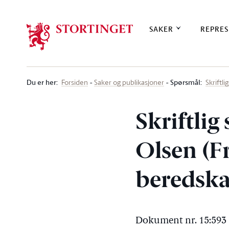
Stortinget.no
SAKER
REPRES
Du er her
:
Spørsmål:
Forsiden
Saker og publikasjoner
Skriftl
Skriftli
Olsen (FrP
beredska
Dokument nr. 15:593 