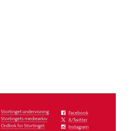
Stortinget undervisning
Facebook
Stortingets mediearkiv
X/Twitter
Ordbok for Stortinget
Instagram