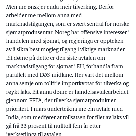
Men me ønskjer enda meir tilverking. Derfor
arbeider me mellom anna med
marknadstilgangen, som er svært sentral for norske
sjømatprodusentar. Noreg har offensive interesser i
handelen med sjømat, og regjeringa er oppteken
av å sikra best mogleg tilgang i viktige marknader.
Eit døme på dette er den siste avtalen om
marknadstilgang for sjømat i EU, forhandla fram
parallelt med EØS-midlane. Her vart det mellom
anna semje om tollfrie importkvotar for tilverka og
røykt laks. Eit anna døme er handelsavtalearbeidet
gjennom EFTA, der tilverka sjømatprodukt er
prioritert. I mars underteikna me ein avtale med
India, som medfører at tollsatsen for filet av laks vil
gå frå 33 prosent til nulltoll fem år etter
iverksetjinga til avtalen.