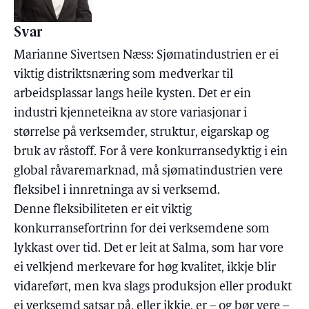
Svar
Marianne Sivertsen Næss: Sjømatindustrien er ei
viktig distriktsnæring som medverkar til
arbeidsplassar langs heile kysten. Det er ein
industri kjenneteikna av store variasjonar i
størrelse på verksemder, struktur, eigarskap og
bruk av råstoff. For å vere konkurransedyktig i ein
global råvaremarknad, må sjømatindustrien vere
fleksibel i innretninga av si verksemd.
Denne fleksibiliteten er eit viktig
konkurransefortrinn for dei verksemdene som
lykkast over tid. Det er leit at Salma, som har vore
ei velkjend merkevare for høg kvalitet, ikkje blir
vidareført, men kva slags produksjon eller produkt
ei verksemd satsar på, eller ikkje, er – og bør vere –