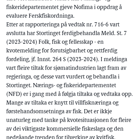
fiskeridepartementet gjeve Nofima i oppdrag å
evaluere Ferskfiskordninga.
Etter at rapporteringa på vedtak nr. 716-6 vart
avslutta har Stortinget ferdigbehandla Meld. St. 7
(2023-2024) Folk, fisk og fellesskap - en
kvotemelding for forutsigbarhet og rettferdig
fordeling, jf. Innst. 264 S (2023-2024). I meldinga
vart fleire tiltak for sjømatindustrien lagt fram av
regjeringa, og desse vart vurdert og behandla i
Stortinget. Nærings- og fiskeridepartementet
(NFD) er i gang med å følgja tiltaka og vedtaka opp.
Mange av tiltaka er knytt til villfisknæringa og
førstehandsomsetninga av fisk. Det er ikkje
unaturleg med tanke på kvotesituasjonen for fleire
av dei viktigaste kommersielle fiskeslaga og den
nedgåande trenden for tilverking av kvitfisk.