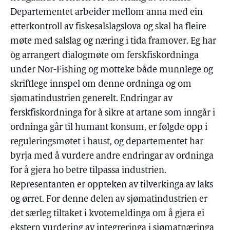
Departementet arbeider mellom anna med ein
etterkontroll av fiskesalslagslova og skal ha fleire
møte med salslag og næring i tida framover. Eg har
òg arrangert dialogmøte om ferskfiskordninga
under Nor-Fishing og motteke både munnlege og
skriftlege innspel om denne ordninga og om
sjømatindustrien generelt. Endringar av
ferskfiskordninga for å sikre at artane som inngår i
ordninga går til humant konsum, er følgde opp i
reguleringsmøtet i haust, og departementet har
byrja med å vurdere andre endringar av ordninga
for å gjera ho betre tilpassa industrien.
Representanten er oppteken av tilverkinga av laks
og ørret. For denne delen av sjømatindustrien er
det særleg tiltaket i kvotemeldinga om å gjera ei
ekstern vurdering av integreringa i sjømatnæringa