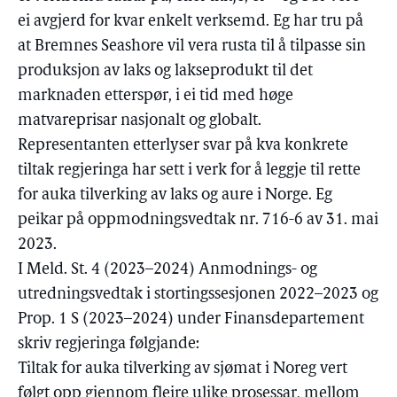
ei avgjerd for kvar enkelt verksemd. Eg har tru på
at Bremnes Seashore vil vera rusta til å tilpasse sin
produksjon av laks og lakseprodukt til det
marknaden etterspør, i ei tid med høge
matvareprisar nasjonalt og globalt.
Representanten etterlyser svar på kva konkrete
tiltak regjeringa har sett i verk for å leggje til rette
for auka tilverking av laks og aure i Norge. Eg
peikar på oppmodningsvedtak nr. 716-6 av 31. mai
2023.
I Meld. St. 4 (2023–2024) Anmodnings- og
utredningsvedtak i stortingssesjonen 2022–2023 og
Prop. 1 S (2023–2024) under Finansdepartement
skriv regjeringa følgjande:
Tiltak for auka tilverking av sjømat i Noreg vert
følgt opp gjennom fleire ulike prosessar, mellom