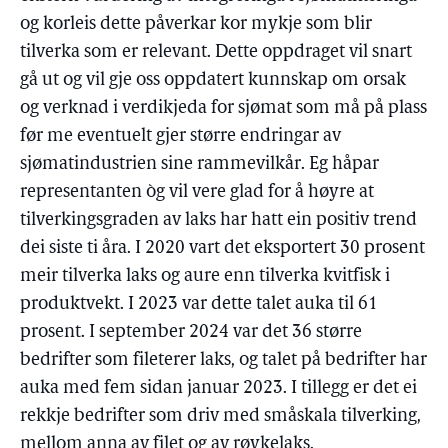
og korleis dette påverkar kor mykje som blir
tilverka som er relevant. Dette oppdraget vil snart
gå ut og vil gje oss oppdatert kunnskap om orsak
og verknad i verdikjeda for sjømat som må på plass
før me eventuelt gjer større endringar av
sjømatindustrien sine rammevilkår. Eg håpar
representanten òg vil vere glad for å høyre at
tilverkingsgraden av laks har hatt ein positiv trend
dei siste ti åra. I 2020 vart det eksportert 30 prosent
meir tilverka laks og aure enn tilverka kvitfisk i
produktvekt. I 2023 var dette talet auka til 61
prosent. I september 2024 var det 36 større
bedrifter som fileterer laks, og talet på bedrifter har
auka med fem sidan januar 2023. I tillegg er det ei
rekkje bedrifter som driv med småskala tilverking,
mellom anna av filet og av røykelaks.