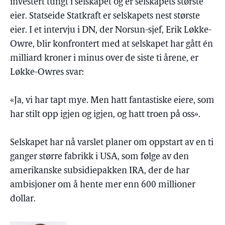
investert tungt i selskapet og er selskapets største
eier. Statseide Statkraft er selskapets nest største
eier. I et intervju i DN, der Norsun-sjef, Erik Løkke-
Owre, blir konfrontert med at selskapet har gått én
milliard kroner i minus over de siste ti årene, er
Løkke-Owres svar:
«Ja, vi har tapt mye. Men hatt fantastiske eiere, som
har stilt opp igjen og igjen, og hatt troen på oss».
Selskapet har nå varslet planer om oppstart av en ti
ganger større fabrikk i USA, som følge av den
amerikanske subsidiepakken IRA, der de har
ambisjoner om å hente mer enn 600 millioner
dollar.