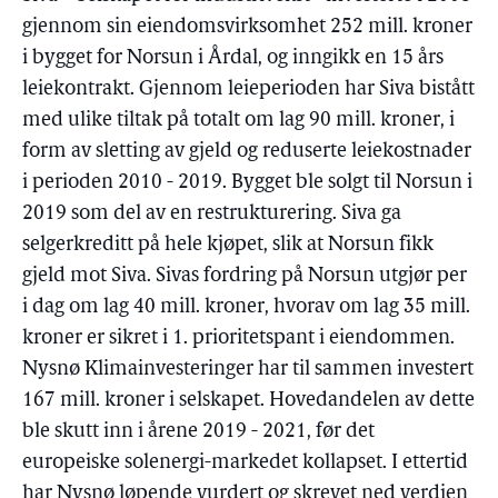
gjennom sin eiendomsvirksomhet 252 mill. kroner
i bygget for Norsun i Årdal, og inngikk en 15 års
leiekontrakt. Gjennom leieperioden har Siva bistått
med ulike tiltak på totalt om lag 90 mill. kroner, i
form av sletting av gjeld og reduserte leiekostnader
i perioden 2010 - 2019. Bygget ble solgt til Norsun i
2019 som del av en restrukturering. Siva ga
selgerkreditt på hele kjøpet, slik at Norsun fikk
gjeld mot Siva. Sivas fordring på Norsun utgjør per
i dag om lag 40 mill. kroner, hvorav om lag 35 mill.
kroner er sikret i 1. prioritetspant i eiendommen.
Nysnø Klimainvesteringer har til sammen investert
167 mill. kroner i selskapet. Hovedandelen av dette
ble skutt inn i årene 2019 - 2021, før det
europeiske solenergi-markedet kollapset. I ettertid
har Nysnø løpende vurdert og skrevet ned verdien