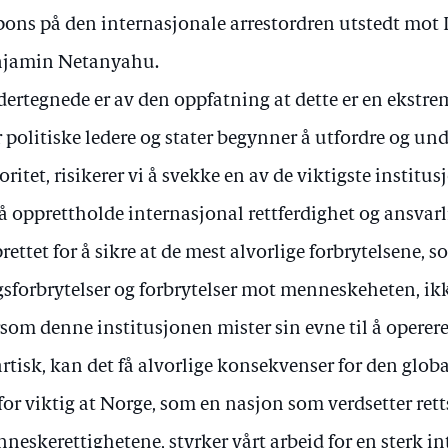
pons på den internasjonale arrestordren utstedt mot I
njamin Netanyahu.
ertegnede er av den oppfatning at dette er en ekstrem
 politiske ledere og stater begynner å utfordre og un
oritet, risikerer vi å svekke en av de viktigste instit
 å opprettholde internasjonal rettferdighet og ansvarl
rettet for å sikre at de mest alvorlige forbrytelsene, 
gsforbrytelser og forbrytelser mot menneskeheten, ikke
som denne institusjonen mister sin evne til å operer
rtisk, kan det få alvorlige konsekvenser for den globa
for viktig at Norge, som en nasjon som verdsetter ret
neskerettighetene, styrker vårt arbeid for en sterk i