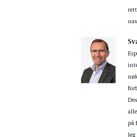
ret
uav
Sv
Esp
int
nøk
for
Des
all
på 
Jeg