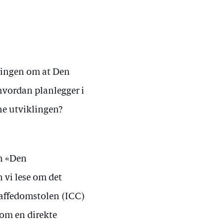
ningen om at Den
 hvordan planlegger i
nne utviklingen?
en «Den
 vi lese om det
raffedomstolen (ICC)
 som en direkte