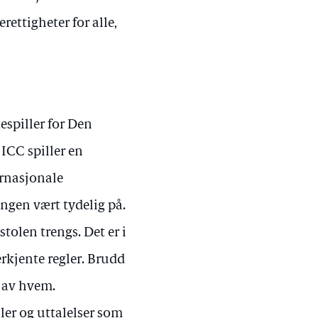
rettigheter for alle,
espiller for Den
ICC spiller en
ernasjonale
ringen vært tydelig på.
olen trengs. Det er i
erkjente regler. Brudd
g av hvem.
ler og uttalelser som