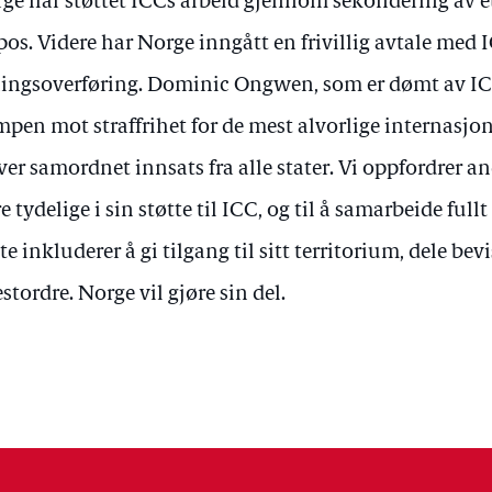
ge har støttet ICCs arbeid gjennom sekondering av et
pos. Videre har Norge inngått en frivillig avtale med
ingsoverføring. Dominic Ongwen, som er dømt av ICC
pen mot straffrihet for de mest alvorlige internasjon
ver samordnet innsats fra alle stater. Vi oppfordrer an
e tydelige i sin støtte til ICC, og til å samarbeide ful
te inkluderer å gi tilgang til sitt territorium, dele bev
estordre. Norge vil gjøre sin del.