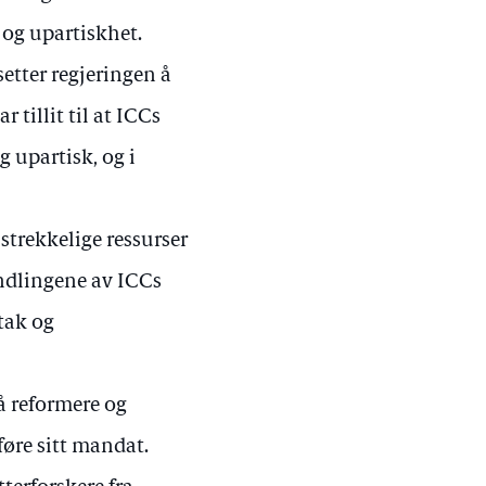
 og upartiskhet.
setter regjeringen å
 tillit til at ICCs
 upartisk, og i
strekkelige ressurser
handlingene av ICCs
ltak og
å reformere og
tføre sitt mandat.