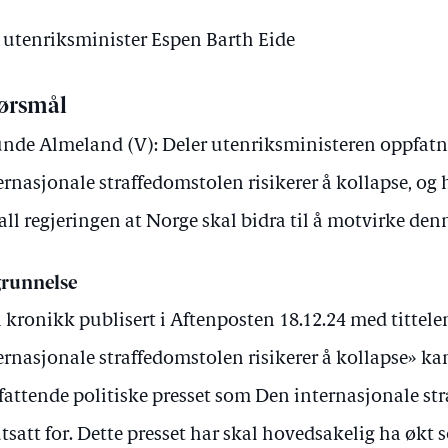
v utenriksminister Espen Barth Eide
ørsmål
nde Almeland (V): Deler utenriksministeren oppfat
ernasjonale straffedomstolen risikerer å kollapse, og
fall regjeringen at Norge skal bidra til å motvirke de
runnelse
n kronikk publisert i Aftenposten 18.12.24 med tittel
ernasjonale straffedomstolen risikerer å kollapse» kan
attende politiske presset som Den internasjonale st
utsatt for. Dette presset har skal hovedsakelig ha økt