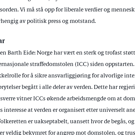
tsorden. Vi må stå opp for liberale verdier og menneske
hengig av politisk press og motstand.
ar
en Barth Eide: Norge har vært en sterk og trofast støtt
ernasjonale straffedomstolen (ICC) siden oppstarten. 
kelrolle for å sikre ansvarliggjøring for alvorlige int
brytelser begått i alle deler av verden. Dette har regje
sverre vitner ICCs økende arbeidsmengde om at domst
es interesse at verden er organisert etter universelt an
folkeretten er uakseptabelt, uansett hvor de begås, o
 er veldig bekymret for angrep mot domstolen, og trus