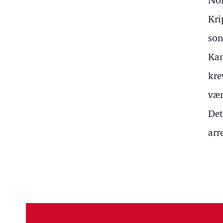
Nor
Kri
son
Kam
kre
vær
Det
arr