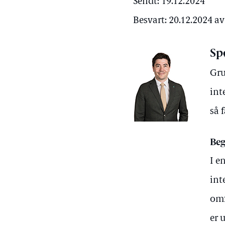
Sendt: 19.12.2024
Besvart: 20.12.2024 a
Sp
Gru
int
så 
Beg
I e
int
omf
er 