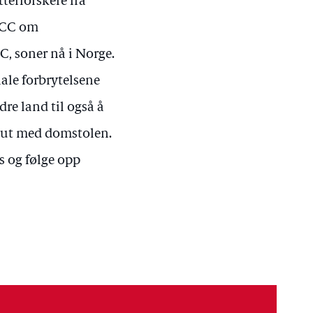
terforskere fra
 ICC om
, soner nå i Norge.
ale forbrytelsene
dre land til også å
lt ut med domstolen.
is og følge opp