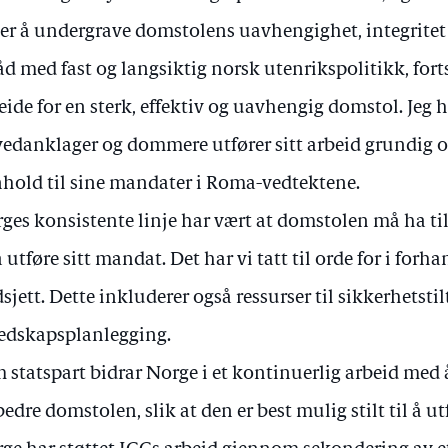
er å undergrave domstolens uavhengighet, integritet
råd med fast og langsiktig norsk utenrikspolitikk, fort
eide for en sterk, effektiv og uavhengig domstol. Jeg har
edanklager og dommere utfører sitt arbeid grundig og
hold til sine mandater i Roma-vedtektene.
ges konsistente linje har vært at domstolen må ha til
 å utføre sitt mandat. Det har vi tatt til orde for i for
sjett. Dette inkluderer også ressurser til sikkerhetsti
edskapsplanlegging.
 statspart bidrar Norge i et kontinuerlig arbeid med 
bedre domstolen, slik at den er best mulig stilt til å u