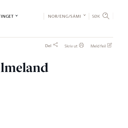
TINGET
NOR/ENG/SÁMI
SØK
Del
Skriv ut
Meld feil
 Almeland