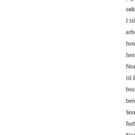
søk
I t
arb
hov
hen
Nor
til
bud
ber
Som
for