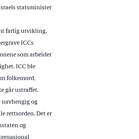
sraels statsminister
t farlig utvikling.
dergrave ICCs
usjonene som arbeider
ighet. ICC ble
som folkemord,
 går ustraffet.
e uavhengig og
le rettsorden. Det er
tsstaten og
nternasjonal