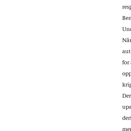
res
Be
Und
Når
aut
for
opp
kri
Der
upa
der
men