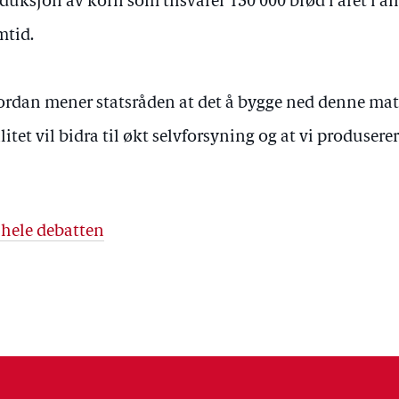
duksjon av korn som tilsvarer 130 000 brød i året i al
mtid.
rdan mener statsråden at det å bygge ned denne mat
litet vil bidra til økt selvforsyning og at vi produser
 hele debatten