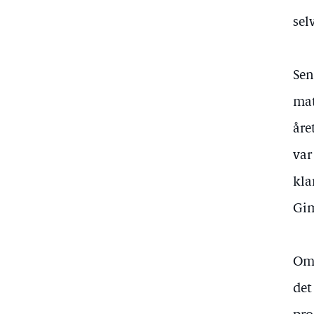
sel
Sen
mat
åre
var
kla
Gim
Omt
det