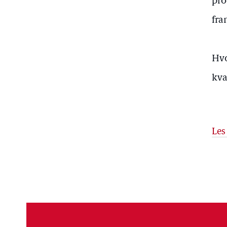
pro
fra
Hvo
kva
Les