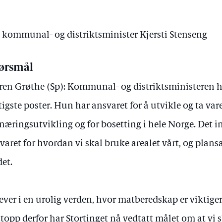
v kommunal- og distriktsminister Kjersti Stenseng
ørsmål
en Grøthe (Sp): Kommunal- og distriktsministeren h
tigste poster. Hun har ansvaret for å utvikle og ta vare
 næringsutvikling og for bosetting i hele Norge. Det 
varet for hvordan vi skal bruke arealet vårt, og plansa
det.
lever i en urolig verden, hvor matberedskap er viktig
topp derfor har Stortinget nå vedtatt målet om at vi sk