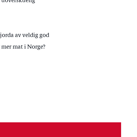
l uoverskuelig
jorda av veldig god
er mer mat i Norge?