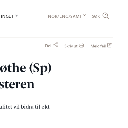
TINGET
NOR/ENG/SÁMI
SØK
Del
Skriv ut
Meld feil
øthe (Sp)
steren
tet vil bidra til økt