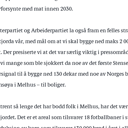
vforsynte med mat innen 2030.
terpartiet og Arbeiderpartiet la også fram en felles str
jorda vår, med mål om at vi skal bygge ned maks 2 0
t. Der presiserte vi at det var særlig viktig i pressomr
 vi mange som ble sjokkert da noe av det første Stense
rsignal til å bygge ned 130 dekar med noe av Norges 
søya i Melhus – til boliger.
rent så lenge det har bodd folk i Melhus, har det væ
 jordet. Det er et areal som tilsvarer 18 fotballbaner i 