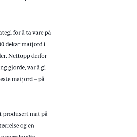
ategi for å ta vare på
00 dekar matjord i
åder. Nettopp derfor
ng gjorde, var å gi
beste matjord – på
rt produsert mat på
størrelse og en