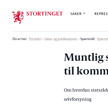
Stortinget.no
SAKER
REPRES
Du er her
:
Spørsmål:
Forsiden
Saker og publikasjoner
Spørre
Muntlig 
til komm
Om hvordan statsråden
selvforsyning