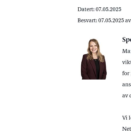
Datert: 07.05.2025
Besvart: 07.05.2025 a
Sp
Mar
vik
for
ans
av 
Vi 
Net