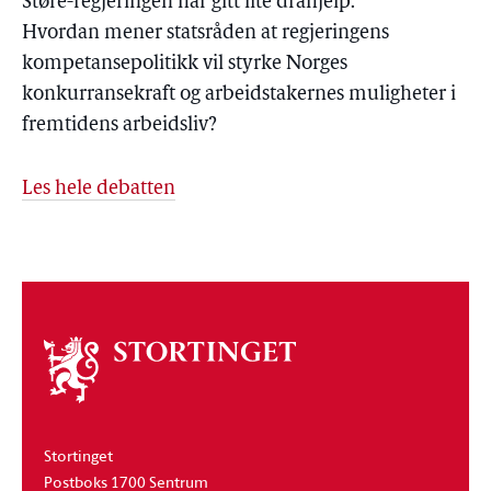
Støre-regjeringen har gitt lite drahjelp.
Hvordan mener statsråden at regjeringens
kompetansepolitikk vil styrke Norges
konkurransekraft og arbeidstakernes muligheter i
fremtidens arbeidsliv?
Les hele debatten
Om
stortinget
Stortinget
Postboks 1700 Sentrum