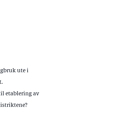
agbruk ute i
t.
l etablering av
istriktene?