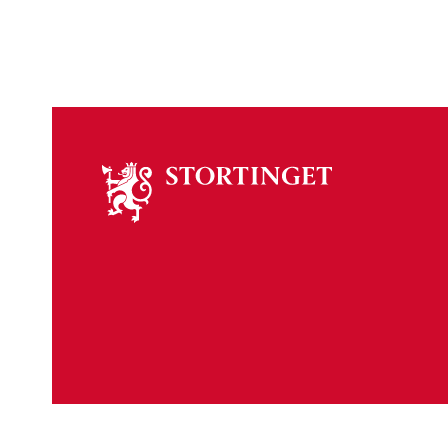
Om
stortinget