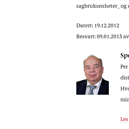
sagbruksenheter_ og d
Datert: 19.12.2012
Besvart: 09.01.2013 
Sp
Per
dis
Hvo
min
Les