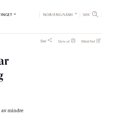
TINGET
NOR/ENG/SÁMI
SØK
Del
Skriv ut
Meld feil
ar
g
g av mindre