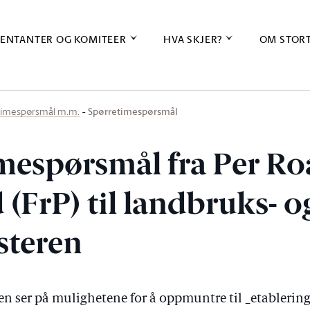
ENTANTER OG KOMITEER
HVA SKJER?
OM STOR
Spørretimespørsmål
timespørsmål m.m.
mespørsmål fra Per Ro
(FrP) til landbruks- o
steren
n ser på mulighetene for å oppmuntre til _etablerin