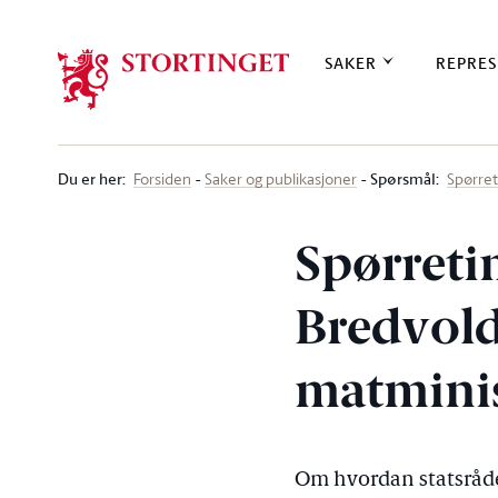
Stortinget.no
SAKER
REPRES
Du er her
:
Spørsmål:
Forsiden
Saker og publikasjoner
Spørre
Spørreti
Bredvold 
matmini
Om hvordan statsråde