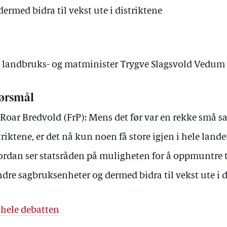
ermed bidra til vekst ute i distriktene
av landbruks- og matminister Trygve Slagsvold Vedum
ørsmål
 Roar Bredvold (FrP): Mens det før var en rekke små s
triktene, er det nå kun noen få store igjen i hele lande
rdan ser statsråden på muligheten for å oppmuntre ti
dre sagbruksenheter og dermed bidra til vekst ute i d
 hele debatten