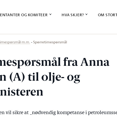
ENTANTER OG KOMITEER
HVA SKJER?
OM STOR
Spørretimespørsmål
timespørsmål m.m.
mespørsmål fra Anna
 (A) til olje- og
nisteren
n vil sikre at _nødvendig kompetanse i petroleumss