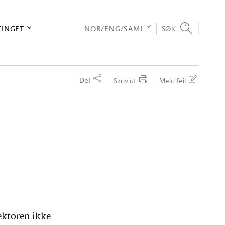
TINGET
NOR/ENG/SÁMI
SØK
Del
Skriv ut
Meld feil
ektoren ikke