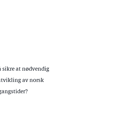
å sikre at nødvendig
utvikling av norsk
dgangstider?