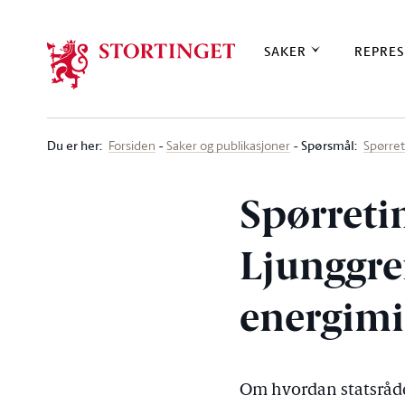
Stortinget.no
SAKER
REPRES
Du er her
:
Spørsmål:
Forsiden
Saker og publikasjoner
Spørre
Spørreti
Ljunggren
energimi
Om hvordan statsråde