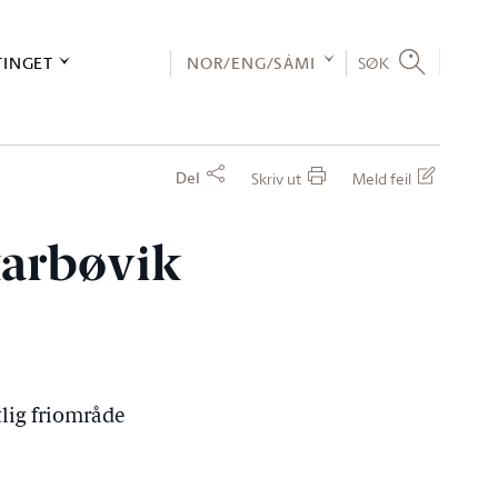
TINGET
NOR/ENG/SÁMI
SØK
Del
Skriv ut
Meld feil
karbøvik
lig friområde