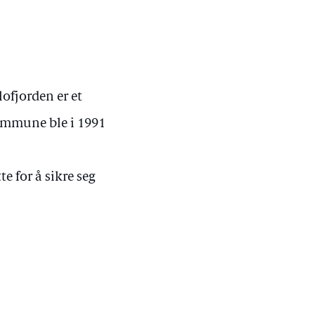
lofjorden er et
ommune ble i 1991
 for å sikre seg