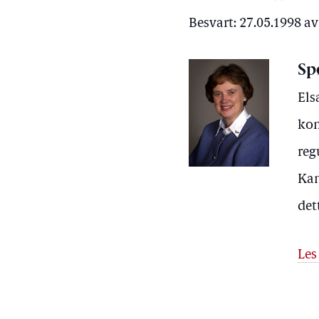
Besvart: 27.05.1998 a
Sp
Els
kom
reg
Kan
det
Les