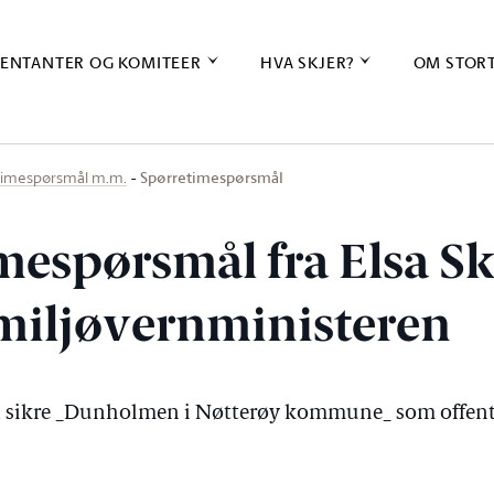
ENTANTER OG KOMITEER
HVA SKJER?
OM STOR
Spørretimespørsmål
timespørsmål m.m.
mespørsmål fra Elsa S
l miljøvernministeren
r å sikre _Dunholmen i Nøtterøy kommune_ som offent