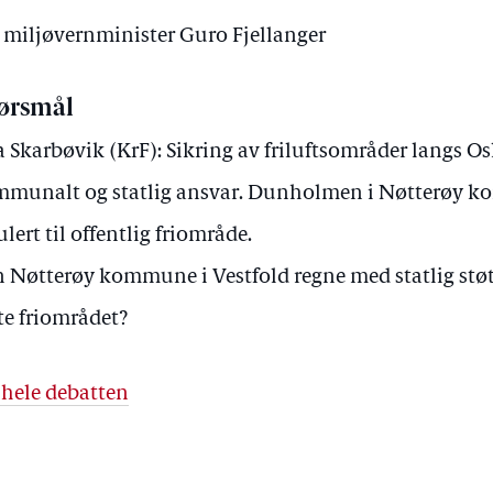
v miljøvernminister Guro Fjellanger
ørsmål
a Skarbøvik (KrF): Sikring av friluftsområder langs Os
munalt og statlig ansvar. Dunholmen i Nøtterøy k
ulert til offentlig friområde.
 Nøtterøy kommune i Vestfold regne med statlig støtte
te friområdet?
 hele debatten