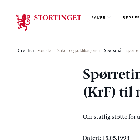
Stortinget.no
SAKER
REPRES
Du er her
:
Spørsmål:
Forsiden
Saker og publikasjoner
Spørre
Spørreti
(KrF) ti
Om statlig støtte fo
Datert: 15.05.1998