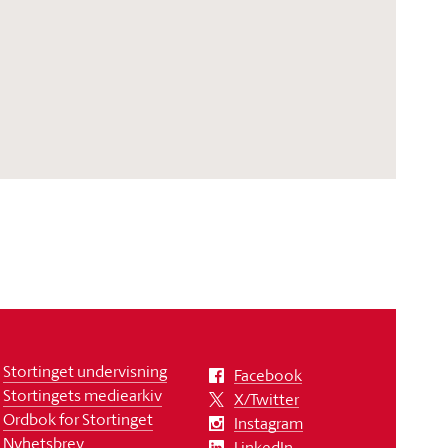
Stortinget undervisning
Facebook
Stortingets mediearkiv
X/Twitter
Ordbok for Stortinget
Instagram
Nyhetsbrev
LinkedIn