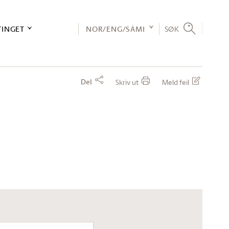
TINGET
NOR/ENG/SÁMI
SØK
Del
Skriv ut
Meld feil