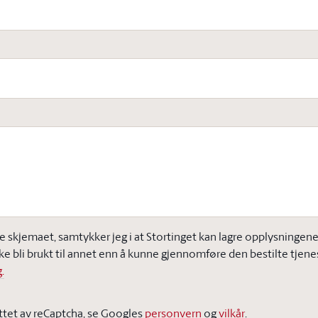
e skjemaet, samtykker jeg i at Stortinget kan lagre opplysningene j
ke bli brukt til annet enn å kunne gjennomføre den bestilte tjene
.
ttet av reCaptcha, se Googles
personvern
og
vilkår
.