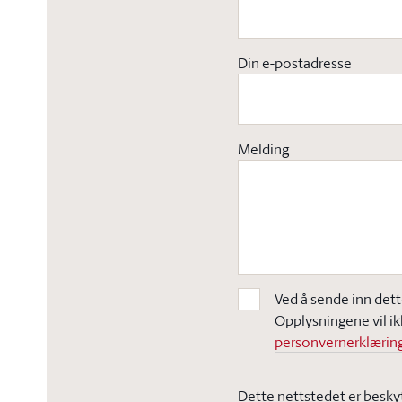
Din e-postadresse
Melding
Ved å sende inn dett
Opplysningene vil ik
personvernerklæring
Dette nettstedet er besky