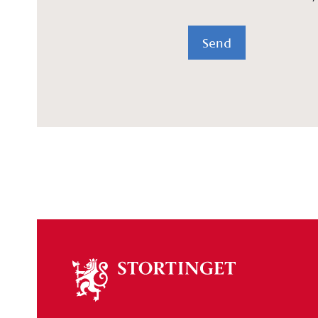
Send
Om
stortinget