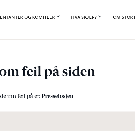
ENTANTER OG KOMITEER
HVA SKJER?
OM STOR
om feil på siden
Presselosjen
e inn feil på er: