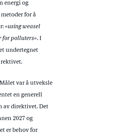
en energi og
 metoder for å
r: «
using weasel
 for polluters
». I
et undertegnet
rektivet.
Målet var å utveksle
entet en generell
 av direktivet. Det
innen 2027 og
et er behov for