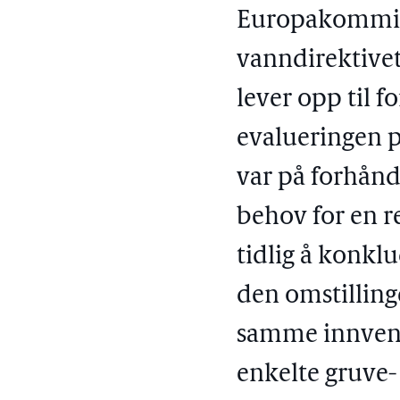
Europakommisj
vanndirektivet
lever opp til 
evalueringen p
var på forhånd 
behov for en r
tidlig å konklu
den omstillin
samme innvend
enkelte gruve-