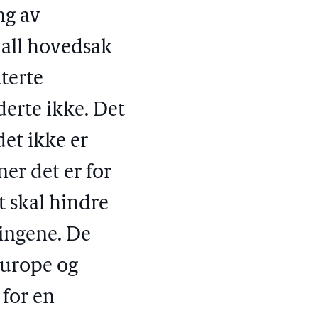
ng av
 all hovedsak
terte
erte ikke. Det
det ikke er
er det er for
t skal hindre
ingene. De
urope og
 for en