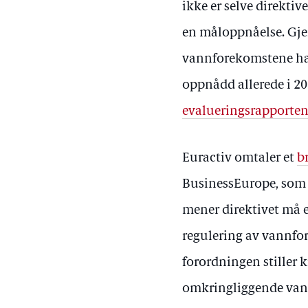
ikke er selve direkti
en måloppnåelse. Gje
vannforekomstene har 
oppnådd allerede i 20
evalueringsrapporte
Euractiv omtaler et
b
BusinessEurope, som 
mener direktivet må e
regulering av vannfo
forordningen stiller 
omkringliggende vann