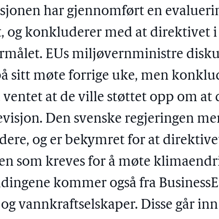
onen har gjennomført en evalueri
, og konkluderer med at direktivet i
formålet. EUs miljøvernministre disku
å sitt møte forrige uke, men konklud
ventet at de ville støttet opp om at 
evisjon. Den svenske regjeringen men
dere, og er bekymret for at direktive
gen som kreves for å møte klimaendr
ingene kommer også fra BusinessE
 og vannkraftselskaper. Disse går inn