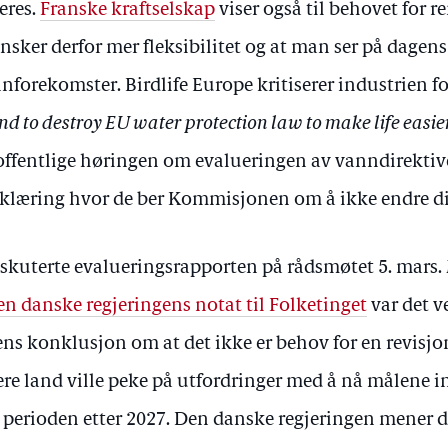
eres.
Franske kraftselskap
viser også til behovet for r
nsker derfor mer fleksibilitet og at man ser på dagens
nforekomster. Birdlife Europe kritiserer industrien fo
nd to destroy EU water protection law to make life easier
offentlige høringen om evalueringen av vanndirektiv
rklæring hvor de ber Kommisjonen om å ikke endre di
skuterte evalueringsrapporten på rådsmøtet 5. mars. 
en danske regjeringens notat til Folketinget
var det v
ns konklusjon om at det ikke er behov for en revisjon
flere land ville peke på utfordringer med å nå målene 
l perioden etter 2027. Den danske regjeringen mener d