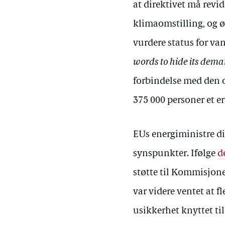
at direktivet må revid
klimaomstilling, og ø
vurdere status for van
words to hide its dema
forbindelse med den 
375 000 personer et e
EUs energiministre di
synspunkter. Ifølge
d
støtte til Kommisjone
var videre ventet at 
usikkerhet knyttet ti