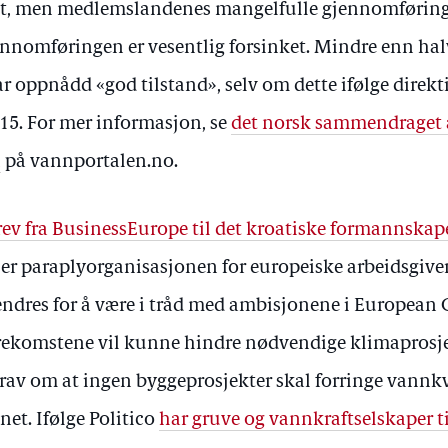
vet, men medlemslandenes mangelfulle gjennomføring 
nnomføringen er vesentlig forsinket. Mindre enn hal
oppnådd «god tilstand», selv om dette ifølge direkti
15. For mer informasjon, se
det norsk sammendraget 
n
på vannportalen.no.
rev fra BusinessEurope til det kroatiske formannskap
er paraplyorganisasjonen for europeiske arbeidsgive
ndres for å være i tråd med ambisjonene i European 
rekomstene vil kunne hindre nødvendige klimaprosje
krav om at ingen byggeprosjekter skal forringe vannkv
et. Ifølge Politico
har gruve og vannkraftselskaper ti