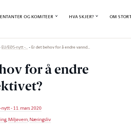
ENTANTER OG KOMITEER
HVA SKJER?
OM STOR
Er det behov for å endre vannd…
EU/EØS-nytt -…
hov for å endre
ktivet?
nytt - 11. mars 2020
ning
,
Miljøvern
,
Næringsliv