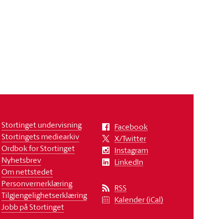
Stortinget undervisning
Facebook
Stortingets mediearkiv
X/Twitter
Ordbok for Stortinget
Instagram
Nyhetsbrev
LinkedIn
Om nettstedet
Personvernerklæring
RSS
Tilgjengelighetserklæring
Kalender (iCal)
Jobb på Stortinget