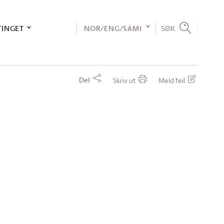
TINGET
NOR/ENG/SÁMI
SØK
Del
Skriv ut
Meld feil