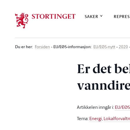
Stortinget.no
SAKER
REPRES
Du er her
:
EU/EØS-informasjon:
Forsiden
EU/EØS-nytt
2020
Er det be
vanndire
Artikkelen inngår i
:
EU/EØS-
Tema
:
Energi
,
Lokalforvalt