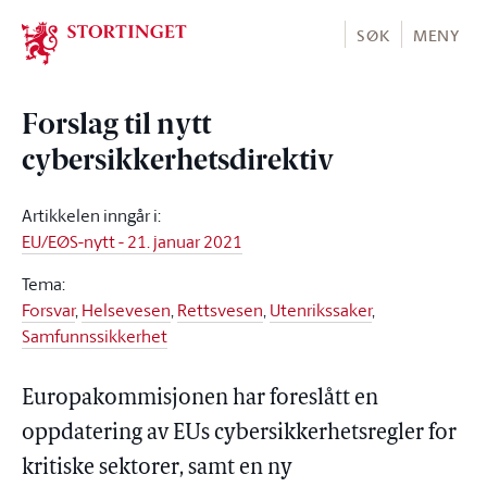
Stortinget.no
SØK
MENY
Forslag til nytt
cybersikkerhetsdirektiv
Artikkelen inngår i
:
EU/EØS-nytt - 21. januar 2021
Tema
:
Forsvar
,
Helsevesen
,
Rettsvesen
,
Utenrikssaker
,
Samfunnssikkerhet
Europakommisjonen har foreslått en
oppdatering av EUs cybersikkerhetsregler for
kritiske sektorer, samt en ny