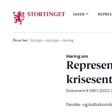
Stortinget.no
SAKER
REPRES
Du er her
:
Høring
Forsiden
Høringer
Høring om
Represen
krisesent
Dokument 8:168 S (2022-
Familie- og kulturkomi