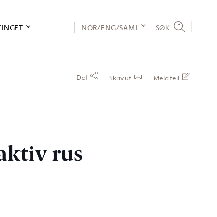
TINGET
NOR/ENG/SÁMI
SØK
Del
Skriv ut
Meld feil
aktiv rus