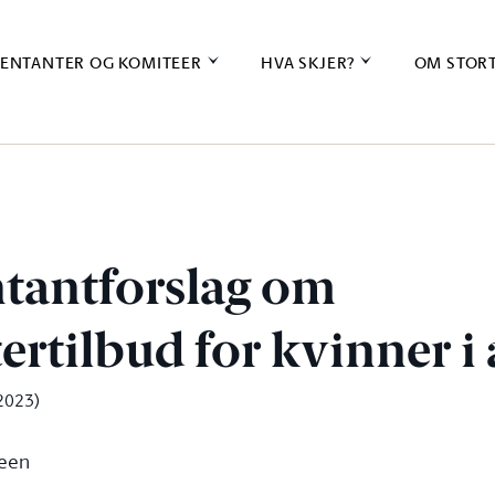
ENTANTER OG KOMITEER
HVA SKJER?
OM STOR
tantforslag om
ertilbud for kvinner i 
2023)
teen