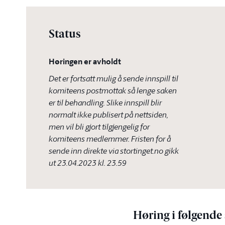
Status
Høringen er avholdt
Det er fortsatt mulig å sende innspill til
komiteens postmottak så lenge saken
er til behandling. Slike innspill blir
normalt ikke publisert på nettsiden,
men vil bli gjort tilgjengelig for
komiteens medlemmer. Fristen for å
sende inn direkte via stortinget.no gikk
ut
23.04.2023 kl. 23.59
Høring i følgende