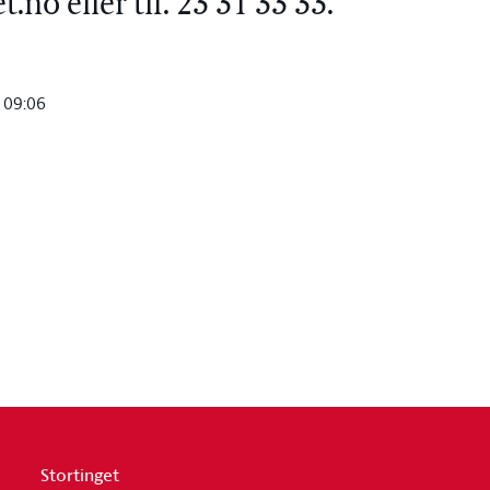
no eller tlf. 23 31 33 33.
 09:06
Stortinget