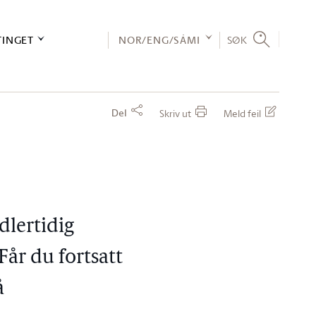
TINGET
NOR/ENG/SÁMI
SØK
Del
Skriv ut
Meld feil
dlertidig
Får du fortsatt
å