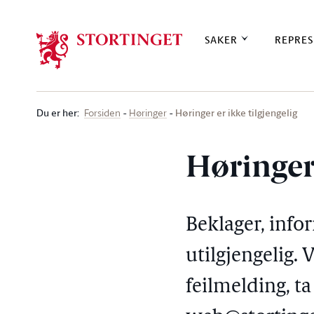
Stortinget.no
SAKER
REPRES
Du er her
:
Høringer er ikke tilgjengelig
Forsiden
Høringer
Høringer 
Beklager, info
utilgjengelig. 
feilmelding, t