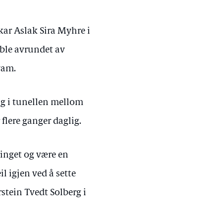
kar Aslak Sira Myhre i
ble avrundet av
vam.
ing i tunellen mellom
flere ganger daglig.
tinget og være en
l igjen ved å sette
stein Tvedt Solberg i