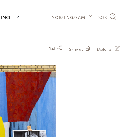
TINGET
NOR/ENG/SÁMI
SØK
Del
Skriv ut
Meld feil