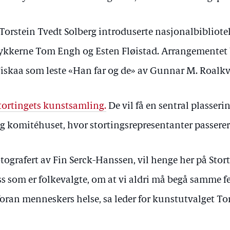
Torstein Tvedt Solberg introduserte nasjonalbibliote
kkerne Tom Engh og Esten Fløistad. Arrangementet 
 Fiskaa som leste «Han far og de» av Gunnar M. Roalk
tortingets kunstsamling.
De vil få en sentral plasser
 komitéhuset, hvor stortingsrepresentanter passerer 
otografert av Fin Serck-Hanssen, vil henge her på Stor
s som er folkevalgte, om at vi aldri må begå samme fei
oran menneskers helse, sa leder for kunstutvalget Tor