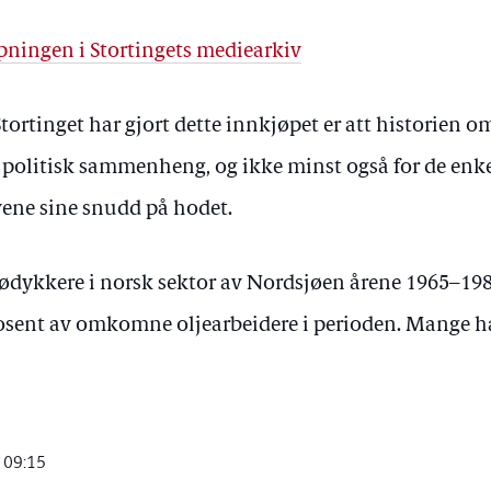
åpningen i Stortingets mediearkiv
 Stortinget har gjort dette innkjøpet er att historien
 i politisk sammenheng, og ikke minst også for de e
vene sine snudd på hodet.
ødykkere i norsk sektor av Nordsjøen årene 1965–198
osent av omkomne oljearbeidere i perioden. Mange ha
 09:15