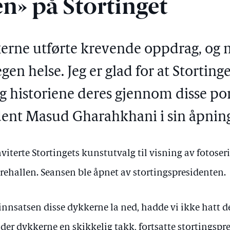
n» på Stortinget
rne utførte krevende oppdrag, og m
egen helse. Jeg er glad for at Stortinge
 historiene deres gjennom disse po
ident Masud Gharahkhani
i sin åpnin
viterte Stortingets kunstutvalg til visning av fotose
rehallen. Seansen ble åpnet av stortingspresidenten.
 innsatsen disse dykkerne la ned, hadde vi ikke hatt 
lder dykkerne en skikkelig takk, fortsatte stortingspr