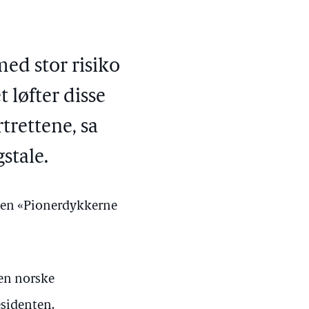
ed stor risiko
t løfter disse
rtrettene
,
sa
gstale
.
rien «Pionerdykkerne
den norske
esidenten.