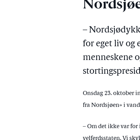
Nordsjøe
– Nordsjødykke
for eget liv og 
menneskene og
stortingspres
Onsdag 23. oktober in
fra Nordsjøen» i vand
– Om det ikke var for
velferdsstaten. Vi sky