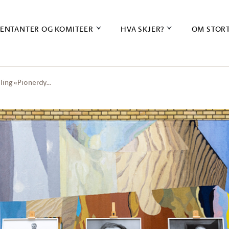
ENTANTER OG KOMITEER
HVA SKJER?
OM STOR
lling «Pionerdy…