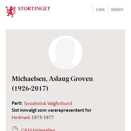
Stortinget.no
SØK
MENY
Michaelsen, Aslaug Groven
(1926-2017)
Parti:
Sosialistisk Valgforbund
Sist innvalgt som vararepresentant for
Hedmark
1973-1977
Gå til bildegalleri