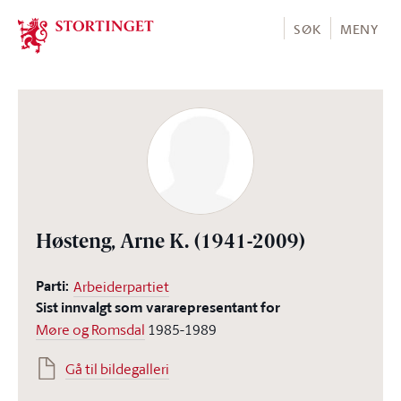
Stortinget.no
SØK
MENY
Høsteng, Arne K.
(1941-2009)
Parti:
Arbeiderpartiet
Sist innvalgt som vararepresentant for
Møre og Romsdal
1985-1989
Gå til bildegalleri