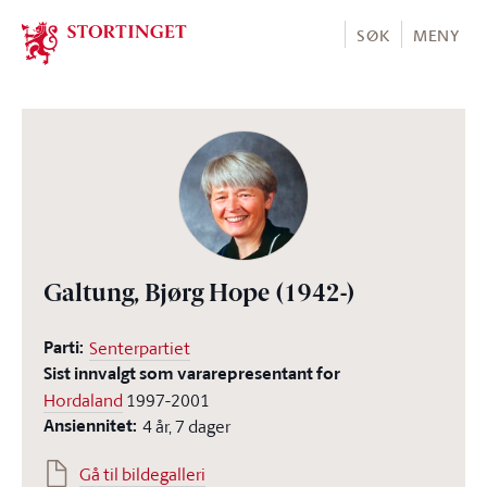
Stortinget.no
SØK
MENY
Galtung, Bjørg Hope
(1942-)
Parti:
Senterpartiet
Sist innvalgt som vararepresentant for
Hordaland
1997-2001
Ansiennitet:
4 år, 7 dager
Gå til bildegalleri