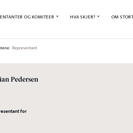
ENTANTER OG KOMITEER
HVA SKJER?
OM STOR
tene:
Representant
tian Pedersen
resentant for