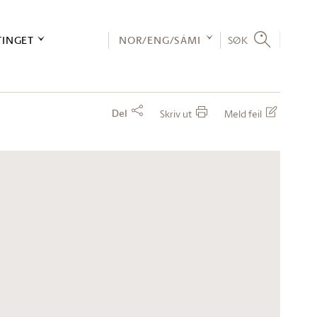
TINGET
NOR/ENG/SÁMI
SØK
Del
Skriv ut
Meld feil