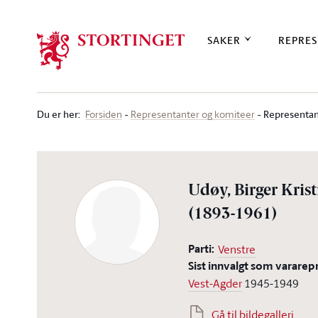
Stortinget.no
SAKER
REPRES
Du er her
:
Representan
Forsiden
Representanter og komiteer
Udøy, Birger Kris
(1893-1961)
Parti:
Venstre
Sist innvalgt som vararep
Vest-Agder
1945-1949
Gå til bildegalleri