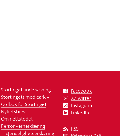
Stortinget undervisning
Facebook
Stortingets mediearkiv
X/Twitter
Ordbok for Stortinget
Instagram
Nyhetsbrev
LinkedIn
Om nettstedet
Personvernerklæring
RSS
Tilgjengelighetserklæring