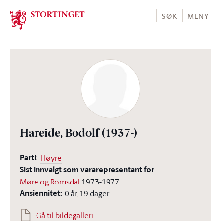
Stortinget.no
SØK
MENY
Hareide, Bodolf
(1937-)
Parti:
Høyre
Sist innvalgt som vararepresentant for
Møre og Romsdal
1973-1977
Ansiennitet:
0 år, 19 dager
Gå til bildegalleri