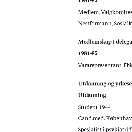
1981-85
Medlem, Valgkomiteen
Nestformann, Sosialko
Medlemskap i delega
1981-85
Vararepresentant, FNs
Utdanning og yrkese
Utdanning
Student 1944
Cand.med. Københav
Spesialist i psykiatri 