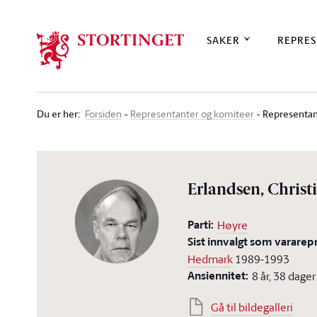
Stortinget.no
SAKER
REPRES
Du er her
:
Representan
Forsiden
Representanter og komiteer
Erlandsen, Christ
Parti:
Høyre
Sist innvalgt som vararep
Hedmark
1989-1993
Ansiennitet:
8 år, 38 dager
Gå til bildegalleri