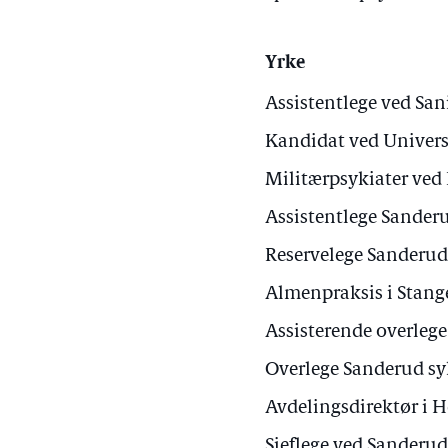
Yrke
Assistentlege ved Sa
Kandidat ved Universi
Militærpsykiater ved
Assistentlege Sander
Reservelege Sanderud
Almenpraksis i Stang
Assisterende overleg
Overlege Sanderud s
Avdelingsdirektør i H
Sjeflege ved Sanderu