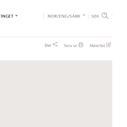
TINGET
NOR/ENG/SÁMI
SØK
Del
Skriv ut
Meld feil