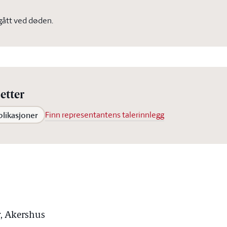
vgått ved døden.
etter
blikasjoner
Finn representantens talerinnlegg
r, Akershus