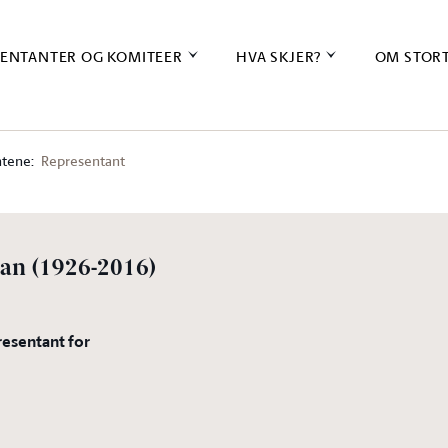
ENTANTER OG KOMITEER
HVA SKJER?
OM STOR
tene:
Representant
ian
(1926-2016)
resentant for