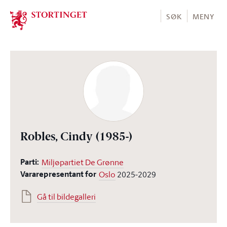
Stortinget.no
SØK
MENY
Robles, Cindy
(1985-)
Parti:
Miljøpartiet De Grønne
Vararepresentant for
Oslo
2025-2029
Gå til bildegalleri