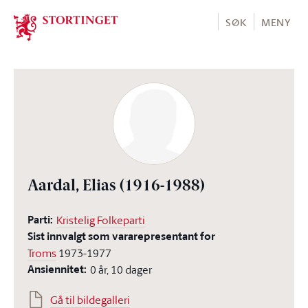
Stortinget.no
SØK
MENY
Aardal, Elias
(1916-1988)
Parti:
Kristelig Folkeparti
Sist innvalgt som vararepresentant for
Troms
1973-1977
Ansiennitet:
0 år, 10 dager
Gå til bildegalleri