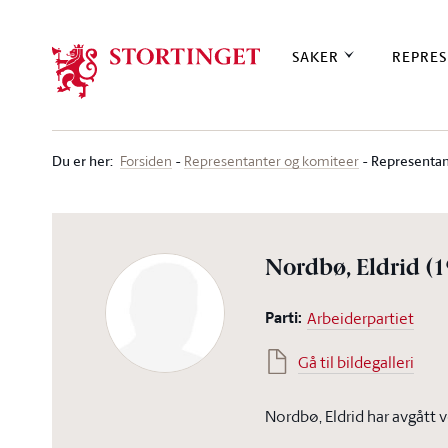
Stortinget.no
SAKER
REPRES
Du er her
:
Representan
Forsiden
Representanter og komiteer
Nordbø, Eldrid
(
Parti:
Arbeiderpartiet
Gå til bildegalleri
Nordbø, Eldrid har avgått 