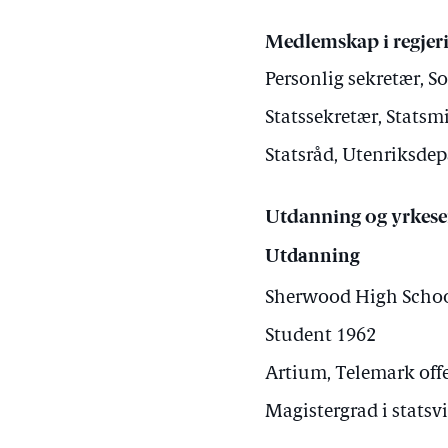
Medlemskap i regjer
Personlig sekretær, S
Statssekretær, Statsmi
Statsråd, Utenriksdep
Utdanning og yrkese
Utdanning
Sherwood High School
Student 1962
Artium, Telemark off
Magistergrad i statsv