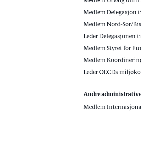
Medlem Utvalg om fri
Medlem Delegasjon t
Medlem Nord-Sør/Bi
Leder Delegasjonen t
Medlem Styret for E
Medlem Koordinering
Leder OECDs miljøko
Andre administrative
Medlem Internasjonal