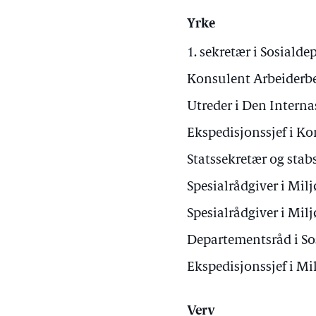
Yrke
1. sekretær i Sosiald
Konsulent Arbeiderb
Utreder i Den Intern
Ekspedisjonssjef i 
Statssekretær og stab
Spesialrådgiver i Mi
Spesialrådgiver i Mi
Departementsråd i So
Ekspedisjonssjef i M
Verv