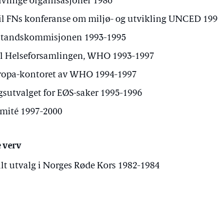
villige organisasjoner 1986
il FNs konferanse om miljø- og utvikling UNCED 19
standskommisjonen 1993-1995
il Helseforsamlingen, WHO 1993-1997
uropa-kontoret av WHO 1994-1997
sutvalget for EØS-saker 1995-1996
mité 1997-2000
 verv
t utvalg i Norges Røde Kors 1982-1984