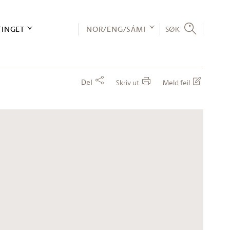
TINGET
NOR/ENG/SÁMI
SØK
Del
Skriv ut
Meld feil