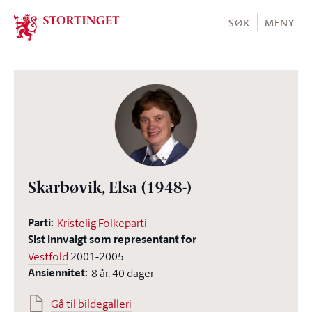
Stortinget.no
SØK
MENY
Skarbøvik, Elsa
(1948-)
Parti:
Kristelig Folkeparti
Sist innvalgt som representant for
Vestfold
2001-2005
Ansiennitet:
8 år, 40 dager
Gå til bildegalleri