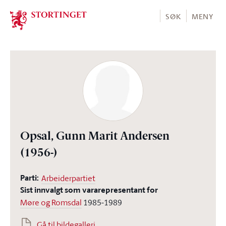
Stortinget.no
SØK
MENY
Opsal, Gunn Marit Andersen
(1956-)
Parti:
Arbeiderpartiet
Sist innvalgt som vararepresentant for
Møre og Romsdal
1985-1989
Gå til bildegalleri