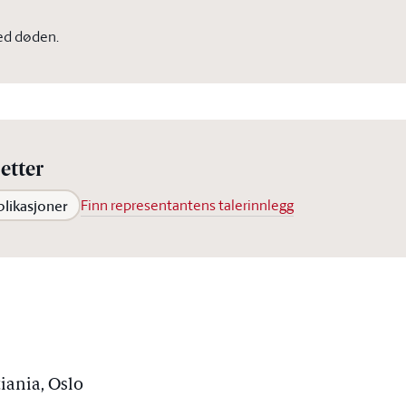
ed døden.
etter
blikasjoner
Finn representantens talerinnlegg
tiania, Oslo