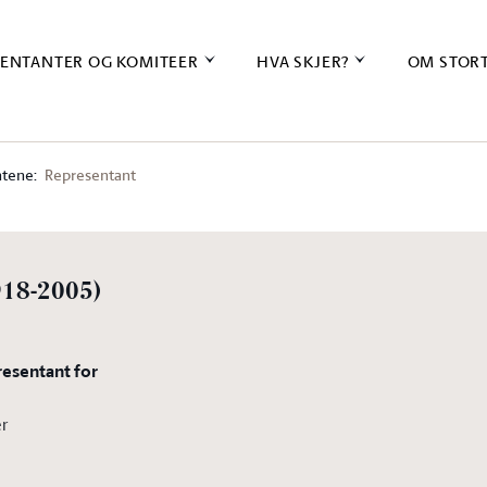
ENTANTER OG KOMITEER
HVA SKJER?
OM STOR
tene:
Representant
918-2005)
resentant for
er