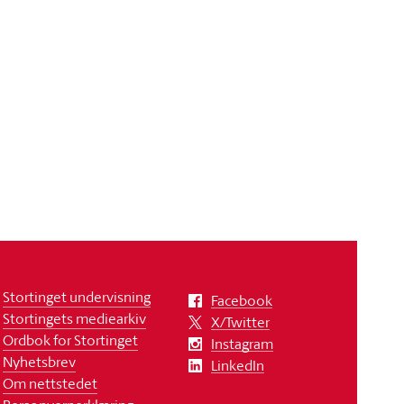
Stortinget undervisning
Facebook
Stortingets mediearkiv
X/Twitter
Ordbok for Stortinget
Instagram
Nyhetsbrev
LinkedIn
Om nettstedet