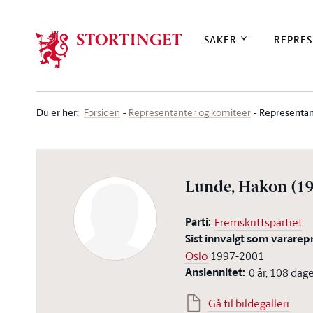
Stortinget.no
SAKER
REPRES
Du er her
:
Representan
Forsiden
Representanter og komiteer
Lunde, Hakon
(1
Parti:
Fremskrittspartiet
Sist innvalgt som vararep
Oslo
1997-2001
Ansiennitet:
0 år, 108 dag
Gå til bildegalleri