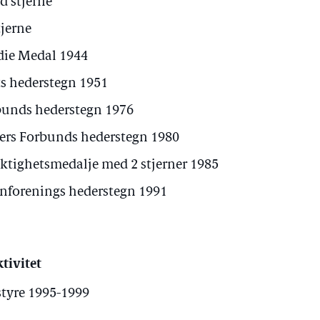
d stjerne
jerne
ie Medal 1944
ets hederstegn 1951
bunds hederstegn 1976
rers Forbunds hederstegn 1980
yktighetsmedalje med 2 stjerner 1985
nforenings hederstegn 1991
tivitet
tyre 1995-1999