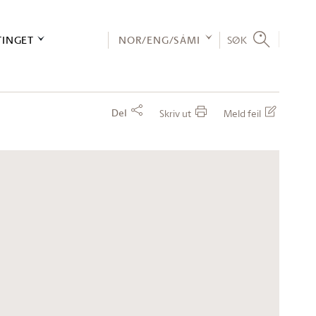
TINGET
NOR/ENG/SÁMI
SØK
Del
Skriv ut
Meld feil