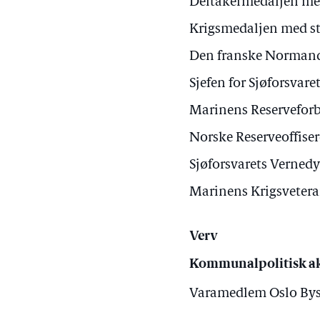
Deltakermedaljen me
Krigsmedaljen med st
Den franske Normand
Sjefen for Sjøforsvar
Marinens Reservefor
Norske Reserveoffise
Sjøforsvarets Verned
Marinens Krigsvetera
Verv
Kommunalpolitisk ak
Varamedlem Oslo Bys